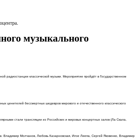
оцентра.
нного музыкального
ной радиостанции классической музыки.
Мероприятие пройдёт в Государственном
нных ценителей бессмертных шедевров мирового и отечественного классического
улярными стали трансляции из Российских и мировых концертных залов (Ла Скала,
а: Владимир Молчанов, Любовь Казарновская, Илзе Лиепа, Сергей Яковенко, Владимир