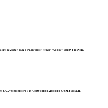
льских симпатий радио классической музыки «Орфей»
Мария Горелова
им. К.С.Станиславского и В.И.Немировича-Данченко
Хибла Герзмава