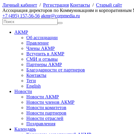
Личный кабинет
/
Регистрация
Контакты
/
Старый сайт
А
ссоциация директоров по
К
оммуникациям и корпоративным
+7 (495) 157-56-56
akmr@corpmedia.ru
АКМР
Об ассоциации
Правление
Члены АКМР
Вступить в АКМР
СМИ и отзывы
Партнеры АКМР
Благодарности от партнеров
Контакты
Теги
English
Новости
Новости АКМР
Новости членов АКМР
Новости комитетов
Новости партнеров
Новости отраслей
Поздравления
Календарь