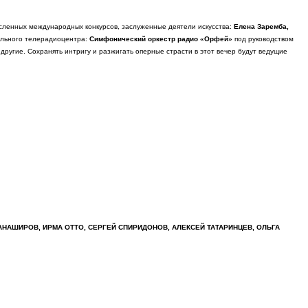
сленных международных конкурсов, заслуженные деятели искусства:
Елена Заремба,
кального телерадиоцентра:
Симфонический оркестр радио «Орфей»
под руководством
другие. Сохранять интригу и разжигать оперные страсти в этот вечер будут ведущие
АНАШИРОВ, ИРМА ОТТО, СЕРГЕЙ СПИРИДОНОВ,
АЛЕКСЕЙ ТАТАРИНЦЕВ, ОЛЬГА