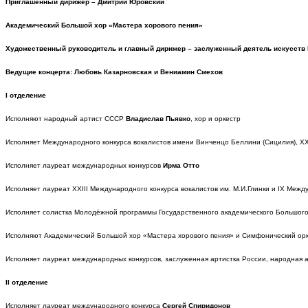
Приглашенный дирижер – Дмитрий Юровский
Академический Большой хор «Мастера хорового пения»
Художественный руководитель и главный дирижер – заслуженный деятель искусств
Ведущие концерта:
Любовь Казарновская и Вениамин Смехов
I отделение
Исполняют народный артист СССР
Владислав Пьявко
, хор и оркестр
Исполняет Международного конкурса вокалистов имени Винченцо Беллини (Сицилия), ХХ
Исполняет лауреат международных конкурсов
Ирма Отто
Исполняет лауреат XXIII Международного конкурса вокалистов им. М.И.Глинки и IX Меж
Исполняет солистка Молодёжной программы Государственного академического Большого
Исполняют Академический Большой хор «Мастера хорового пения» и Симфонический ор
Исполняет лауреат международных конкурсов, заслуженная артистка России, народная а
II отделение
Исполняет лауреат международного конкурса
Сергей Спиридонов