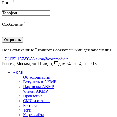
*
Email
Телефон
*
Сообщение
Отправить
*
Поля отмеченные
являются обязательными для заполнения.
+7 (495) 157-56-56
akmr@corpmedia.ru
Россия, Москва, ул. Правды, дом 24, стр.4, оф. 218
АКМР
Об ассоциации
Вступить в АКМР
Партнеры АКМР
Члены АКМР
Правление
СМИ и отзывы
Контакты
Теги
Карта сайта