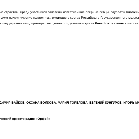
 страсти». Среди участников заявлены известнейшие оперные певцы, лауреаты многочи
также примут участие коллективы, входящие в состав Российского Государственного музы
я»
под управлением дирижера, заслуженного деятеля искусств
Льва Конторовича
и многие 
Д
ИМИР БАЙКОВ, ОКСАНА ВОЛКОВА,
МАРИЯ ГОРЕЛОВА, ЕВГЕНИЙ КУНГУРОВ,
ИГОРЬ М
ческий оркестр радио «Орфей»