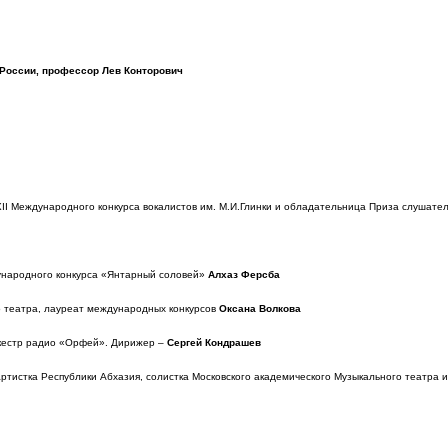
 России, профессор Лев Конторович
II Международного конкурса вокалистов им. М.И.Глинки и обладательница Приза слушате
дународного конкурса «Янтарный соловей»
Алхаз Ферсба
 театра, лауреат международных конкурсов
Оксана Волкова
кестр радио «Орфей». Дирижер –
Сергей Кондрашев
ртистка Республики Абхазия, солистка Московского академического Музыкального театра 