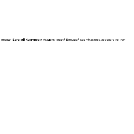
я опера
» Евгений Кунгуров
и Академический Большой хор «Мастера хорового пения».