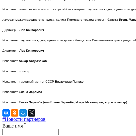
Исполняет солистка московского театра «Новая опера», лауреат международных конкур
лауреат международного конкурса, солист Пермского театра оперы и балета
Игорь Ман
Дирижер –
Лев Конторович
Исполняют лауреат международных конкурсов, обладатель Специального приза радио «
Дирижер –
Лев Конторович
Исполняет
Аскар Абдразаков
Исполняет оркестр.
Исполняет народный артист СССР
Владислав Пьявко
Исполняет
Елена Заремба
Исполняет
Елена Заремба
(
или Елена Заремба, Игорь Манаширов, хор и оркестр
).
#Новости партнеров
*
Ваше имя