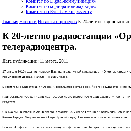
Комитет по Digital-коммуникациям
Комитет по корпоративному видео
Комитет по Event - менеджменту
Главная
Новости
Новости партнеров
К 20-летию радиостанции
К 20-летию радиостанции «Ор
телерадиоцентра.
Дата публикации:
11
марта
,
2011
17 апреля 2010 года приглашаем Вас, на праздничный гала-концерт «Оперные страсти
Кремлевском Дворце.
Начало – в 18:00 часов.
В этом году радиостанция «Орфей», входящая в состав Российского Государственного м
Радиостанция «Орфей» занимает особое место в российском радиоэфире, у нее нет ни 
искусства.
С выходом «Орфея» в ФМ-диапазон в Москве (99,2) перед станцией открылись новые перс
Ковент Гарден, Метрополитен-Опера, Гранд-Опера). Неизменной осталась только единст
Сейчас «Орфей» это сплоченная команда профессионалов, безгранично преданных свое