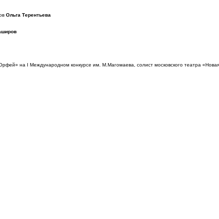
сов
Ольга Терентьева
аширов
Орфей» на I Международном конкурсе им. М.Магомаева, солист московского
театра «Нова