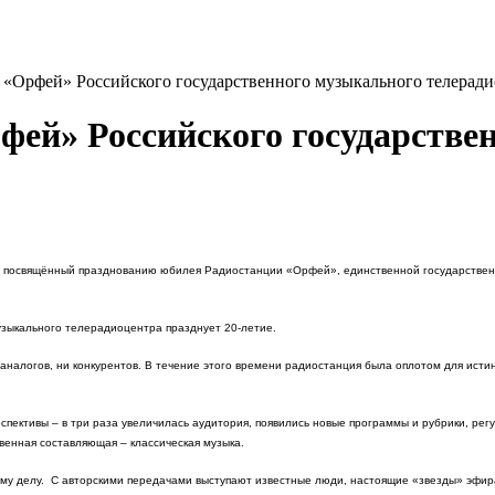
 «Орфей» Российского государственного музыкального телеради
фей» Российского государстве
», посвящённый празднованию юбилея Радиостанции «Орфей», единственной государствен
узыкального телерадиоцентра празднует 20-летие.
аналогов, ни конкурентов. В течение этого времени радиостанция была оплотом для исти
пективы – в три раза увеличилась аудитория, появились новые программы и рубрики, рег
венная составляющая – классическая музыка.
му делу. С авторскими передачами выступают известные люди, настоящие «звезды» эфир