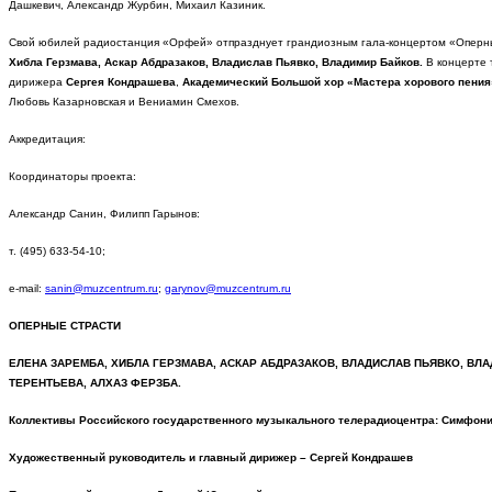
Дашкевич, Александр Журбин, Михаил Казиник.
Свой юбилей радиостанция «Орфей» отпразднует грандиозным гала-концертом «Оперные
Хибла Герзмава, Аскар Абдразаков, Владислав Пьявко, Владимир Байков.
В концерте 
дирижера
Сергея Кондрашева
,
Академический Большой
хор «Мастера хорового пени
Любовь Казарновская и Вениамин Смехов.
Аккредитация:
Координаторы проекта:
Александр Санин, Филипп Гарынов:
т. (495) 633-54-10;
e-mail:
sanin@muzcentrum.ru
;
garynov@muzcentrum.ru
ОПЕРНЫЕ СТРАСТИ
ЕЛЕНА ЗАРЕМБА, ХИБЛА ГЕРЗМАВА,
АСКАР АБДРАЗАКОВ, ВЛАДИСЛАВ ПЬЯВКО, ВЛА
ТЕРЕНТЬЕВА,
АЛХАЗ ФЕРЗБА.
Коллективы Российского государственного музыкального телерадиоцентра:
Симфони
Художественный руководитель и главный дирижер – Сергей Кондрашев