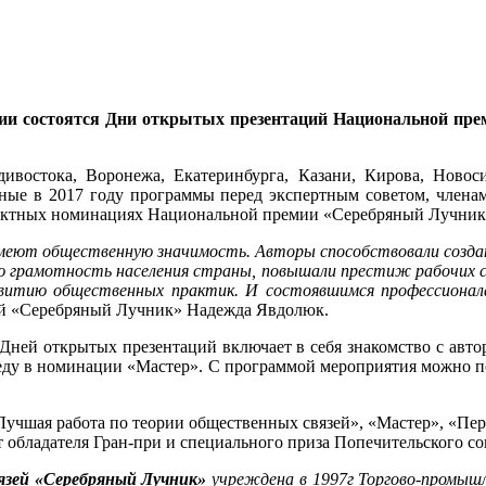
ции состоятся Дни открытых презентаций Национальной пре
востока, Воронежа, Екатеринбурга, Казани, Кирова, Новосиб
анные в 2017 году программы перед экспертным советом, член
роектных номинациях Национальной премии «Серебряный Лучник
имеют общественную значимость. Авторы способствовали создан
 грамотность населения страны, повышали престиж рабочих с
звитию общественных практик. И состоявшимся профессионал
зей «Серебряный Лучник» Надежда Явдолюк.
ней открытых презентаций включает в себя знакомство с авто
беду в номинации «Мастер». С программой мероприятия можно п
учшая работа по теории общественных связей», «Мастер», «Персо
 обладателя Гран-при и специального приза Попечительского с
язей «Серебряный Лучник»
учреждена в 1997г Торгово-промыш