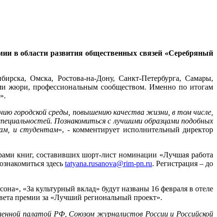
мии в области развития общественных связей «Серебряный
ирска, Омска, Ростова-на-Дону, Санкт-Петербурга, Самары,
ами жюри, профессиональным сообществом. Именно по итогам
».
ию городской среды, повышению качества жизни, в том числе,
пециальностей. Познакомиться с лучшими образцами подобных
ам, и студентам
», - комментирует исполнительный директор
рами книг, составивших шорт-лист номинации «Лучшая работа
ознакомиться здесь
tatyana.rusanova@rim-pn.ru
. Регистрация – до
на», «За культурный вклад» будут названы 16 февраля в отеле
овета премии за «Лучший региональный проект».
ленной палатой РФ, Союзом журналистов России и Российской