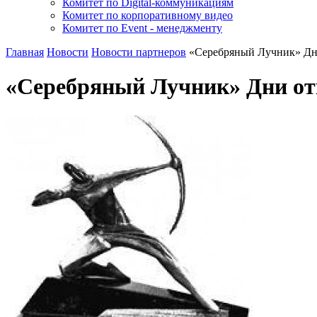
Комитет по Digital-коммуникациям
Комитет по корпоративному видео
Комитет по Event - менеджменту
Главная
Новости
Новости партнеров
«Серебряный Лучник» Дн
«Серебряный Лучник» Дни от