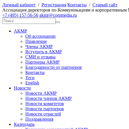
Личный кабинет
/
Регистрация
Контакты
/
Старый сайт
А
ссоциация директоров по
К
оммуникациям и корпоративным
+7 (495) 157-56-56
akmr@corpmedia.ru
АКМР
Об ассоциации
Правление
Члены АКМР
Вступить в АКМР
СМИ и отзывы
Партнеры АКМР
Благодарности от партнеров
Контакты
Теги
English
Новости
Новости АКМР
Новости членов АКМР
Новости комитетов
Новости партнеров
Новости отраслей
Поздравления
Календарь