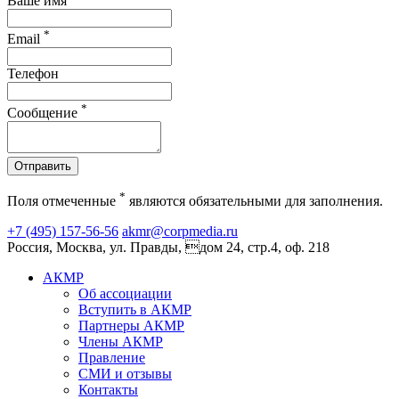
Ваше имя
*
Email
Телефон
*
Сообщение
Отправить
*
Поля отмеченные
являются обязательными для заполнения.
+7 (495) 157-56-56
akmr@corpmedia.ru
Россия, Москва, ул. Правды, дом 24, стр.4, оф. 218
АКМР
Об ассоциации
Вступить в АКМР
Партнеры АКМР
Члены АКМР
Правление
СМИ и отзывы
Контакты