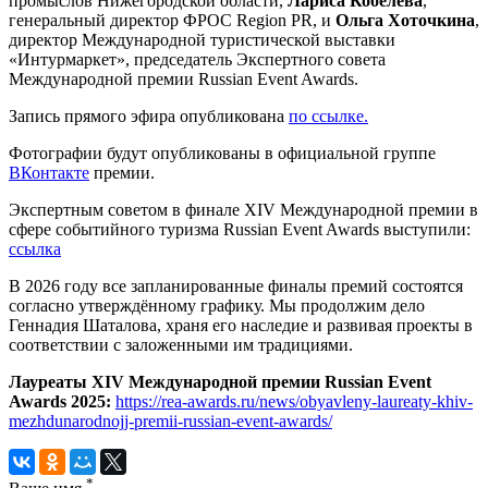
промыслов Нижегородской области,
Лариса Кобелева
,
генеральный директор ФРОС Region PR, и
Ольга Хоточкина
,
директор Международной туристической выставки
«Интурмаркет», председатель Экспертного совета
Международной премии Russian Event Awards.
Запись прямого эфира опубликована
по ссылке.
Фотографии будут опубликованы в официальной группе
ВКонтакте
премии.
Экспертным советом в финале ХIV Международной премии в
сфере событийного туризма Russian Event Awards выступили:
ссылка
В 2026 году все запланированные финалы премий состоятся
согласно утверждённому графику. Мы продолжим дело
Геннадия Шаталова, храня его наследие и развивая проекты в
соответствии с заложенными им традициями.
Лауреаты ХIV Международной премии Russian Event
Awards 2025:
https://rea-awards.ru/news/obyavleny-laureaty-khiv-
mezhdunarodnojj-premii-russian-event-awards/
*