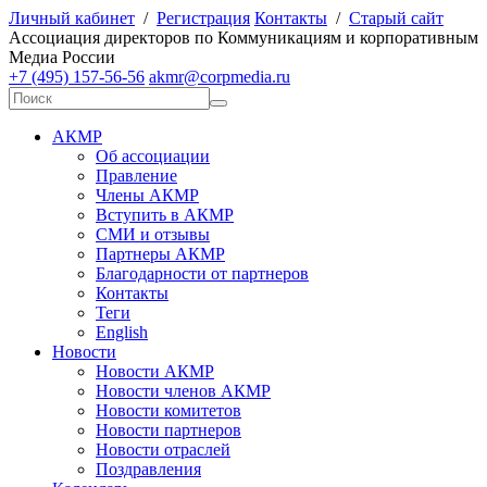
Личный кабинет
/
Регистрация
Контакты
/
Старый сайт
А
ссоциация директоров по
К
оммуникациям и корпоративным
М
едиа
Р
оссии
+7 (495) 157-56-56
akmr@corpmedia.ru
АКМР
Об ассоциации
Правление
Члены АКМР
Вступить в АКМР
СМИ и отзывы
Партнеры АКМР
Благодарности от партнеров
Контакты
Теги
English
Новости
Новости АКМР
Новости членов АКМР
Новости комитетов
Новости партнеров
Новости отраслей
Поздравления