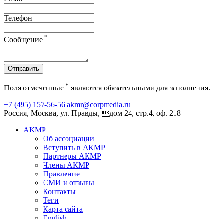
Телефон
*
Сообщение
Отправить
*
Поля отмеченные
являются обязательными для заполнения.
+7 (495) 157-56-56
akmr@corpmedia.ru
Россия, Москва, ул. Правды, дом 24, стр.4, оф. 218
АКМР
Об ассоциации
Вступить в АКМР
Партнеры АКМР
Члены АКМР
Правление
СМИ и отзывы
Контакты
Теги
Карта сайта
English