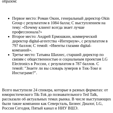
образом:
Первое место: Роман Окин, генеральный директор Okin
Group с результатом в 1084 балла; С выступлением на
тему: «Почему клиент всегда знает лучше
профессионала?»
Второе место: Андрей Ермошкин, коммерческий
директор digital-агентства «Интериум», с результатом в
797 баллов; С темой: «Ивенты глазами digital-
компаний».
Третье место: Татьяна Шахнес, старший директор по
связям с общественностью и социальным проектам LG
Electronics в России, с результатом в 787 баллов. С
темой: "Знаете ли вы словарь зумеров в Тик-Токе и
Инстаграме?".
Всего выступили 24 спикера, которые в разных форматах: от
юмористического Tik-Tok до познавательного Ted Talk,
рассказали об актуальных темах рынка. В числе выступающих
были такие компании как Северсталь, Бизнес Диалог, LG,
Россия Сегодня, Пятый канал и НИУ ВШЭ.