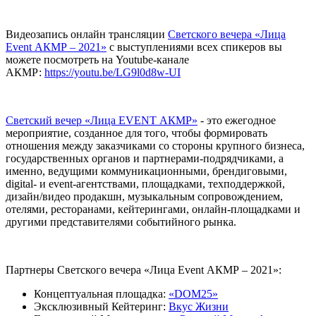
Видеозапись онлайн трансляции
Светского вечера «Лица
Event АКМР – 2021»
с выступлениями всех спикеров вы
можете посмотреть на Youtube-канале
АКМР:
https://youtu.be/LG9l0d8w-UI
Светский вечер «Лица EVENT АКМР»
- это ежегодное
мероприятие, созданное для того, чтобы формировать
отношения между заказчиками со стороны крупного бизнеса,
государственных органов и партнерами-подрядчиками, а
именно, ведущими коммуникационными, брендиговыми,
digital- и event-агентствами, площадками, техподдержкой,
дизайн/видео продакшн, музыкальным сопровождением,
отелями, ресторанами, кейтерингами, онлайн-площадками и
другими представителями событийного рынка.
Партнеры Светского вечера «Лица Event АКМР – 2021»:
Концептуальная площадка:
«DOM25»
Эксклюзивный Кейтеринг:
Вкус Жизни