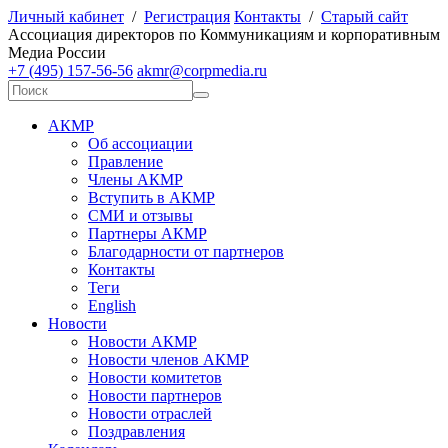
Личный кабинет
/
Регистрация
Контакты
/
Старый сайт
А
ссоциация директоров по
К
оммуникациям и корпоративным
М
едиа
Р
оссии
+7 (495) 157-56-56
akmr@corpmedia.ru
АКМР
Об ассоциации
Правление
Члены АКМР
Вступить в АКМР
СМИ и отзывы
Партнеры АКМР
Благодарности от партнеров
Контакты
Теги
English
Новости
Новости АКМР
Новости членов АКМР
Новости комитетов
Новости партнеров
Новости отраслей
Поздравления