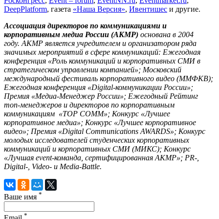
Росконгресс
,
Event – forum
,
EventNN.ru
,
Eventmarket.ru
,
DeepPlatform
, газета
«Наша Версия»
,
Ивентишес
и другие.
Ассоциация директоров по коммуникациями и
корпоративным медиа России (АКМР)
основана в 2004
году. АКМР является учредителем и организатором ряда
значимых мероприятий в сфере коммуникаций: Ежегодная
конференция «Роль коммуникаций и корпоративных СМИ в
стратегическом управлении компанией»; Московский
международный фестиваль корпоративного видео (ММФКВ);
Ежегодная конференция «Digital-коммуникации России»;
Премия «Медиа-Менеджер России»; Ежегодный Рейтинг
топ-менеджеров и директоров по корпоративным
коммуникациям «TOP COMM»; Конкурс «Лучшее
корпоративное медиа»; Конкурс «Лучшее корпоративное
видео»; Премия «Digital Communications AWARDS»; Конкурс
молодых исследователей студенческих корпоративных
коммуникаций и корпоративных СМИ (МИКС); Конкурс
«Лучшая event-команда, сертифицированная АКМР»; PR-,
Digital-, Video- и Media-Battle.
*
Ваше имя
*
Email