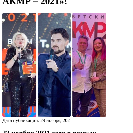
АКМР – 2021»!
Дата публикации:
29
ноября
,
2021
23 ноября 2021 года в рамках