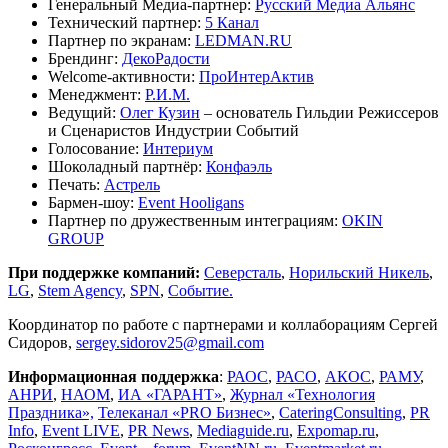
Генеральный Медиа-партнер:
Русский Медиа Альянс
Технический партнер:
5 Канал
Партнер по экранам:
LEDMAN.RU
Брендинг:
ДекоРадости
Welcome-активности:
ПроИнтерАктив
Менеджмент:
Р.И.М.
Ведущий:
Олег Кузин
– основатель Гильдии Режиссеров
и Сценаристов Индустрии Событий
Голосование:
Интериум
Шоколадный партнёр:
Конфаэль
Печать:
Астрель
Бармен-шоу:
Event Hooligans
Партнер по дружественным интеграциям:
OKIN
GROUP
При поддержке компаний:
Северсталь
,
Норильский Никель
,
LG
,
Stem Agency
,
SPN
,
Событие.
Координатор по работе с партнерами и коллаборациям Сергей
Сидоров,
sergey.sidorov25@gmail.com
Информационная поддержка
:
РАОС
,
РАСО
,
АКОС
,
РАМУ
,
АНРИ
,
НАОМ
,
ИА «ГАРАНТ»
,
Журнал «Технология
Праздника»,
Телеканал «PRO Бизнес»
,
CateringConsulting
,
PR
Info
,
Event LIVE
,
PR News
,
Mediaguide.ru
,
Expomap.ru
,