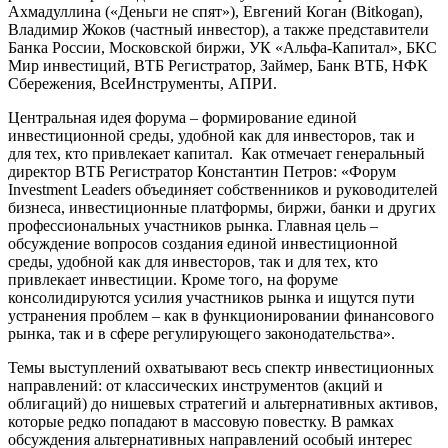
Ахмадуллина («Деньги не спят»), Евгений Коган (Bitkogan),
Владимир Жоков (частный инвестор), а также представители
Банка России, Московской биржи, УК «Альфа-Капитал», БКС
Мир инвестиций, ВТБ Регистратор, Займер, Банк ВТБ, НФК
Сбережения, ВсеИнструменты, АПРИ.
Центральная идея форума – формирование единой
инвестиционной среды, удобной как для инвесторов, так и
для тех, кто привлекает капитал. Как отмечает генеральный
директор ВТБ Регистратор Константин Петров: «Форум
Investment Leaders объединяет собственников и руководителей
бизнеса, инвестиционные платформы, биржи, банки и других
профессиональных участников рынка. Главная цель –
обсуждение вопросов создания единой инвестиционной
среды, удобной как для инвесторов, так и для тех, кто
привлекает инвестиции. Кроме того, на форуме
консолидируются усилия участников рынка и ищутся пути
устранения проблем – как в функционировании финансового
рынка, так и в сфере регулирующего законодательства».
Темы выступлений охватывают весь спектр инвестиционных
направлений: от классических инструментов (акций и
облигаций) до нишевых стратегий и альтернативных активов,
которые редко попадают в массовую повестку. В рамках
обсуждения альтернативных направлений особый интерес