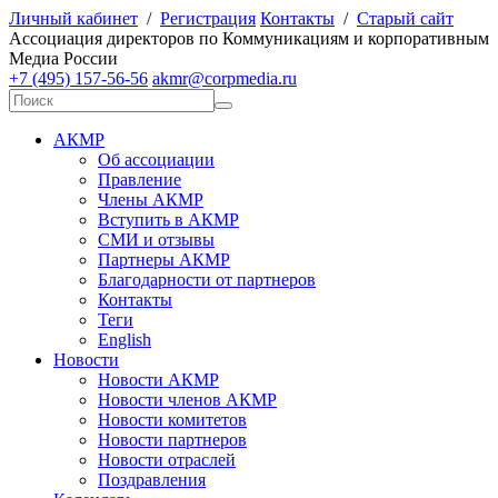
Личный кабинет
/
Регистрация
Контакты
/
Старый сайт
А
ссоциация директоров по
К
оммуникациям и корпоративным
М
едиа
Р
оссии
+7 (495) 157-56-56
akmr@corpmedia.ru
АКМР
Об ассоциации
Правление
Члены АКМР
Вступить в АКМР
СМИ и отзывы
Партнеры АКМР
Благодарности от партнеров
Контакты
Теги
English
Новости
Новости АКМР
Новости членов АКМР
Новости комитетов
Новости партнеров
Новости отраслей
Поздравления