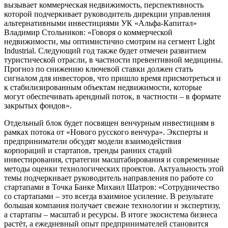
вызывает коммерческая недвижимость, перспективность
которой подчеркивает руководитель дирекции управления
альтернативными инвестициями УК «Альфа-Капитал»
Владимир Стольников: «Говоря о коммерческой
недвижимости, мы оптимистично смотрим на сегмент Light
Industrial. Следующий год также будет отмечен развитием
туристической отрасли, в частности превентивной медицины.
Прогноз по снижению ключевой ставки должен стать
сигналом для инвесторов, что пришло время присмотреться и
к стабилизированным объектам недвижимости, которые
могут обеспечивать арендный поток, в частности – в формате
закрытых фондов».
Отдельный блок будет посвящен венчурным инвестициям в
рамках потока от «Нового русского венчура». Эксперты и
предприниматели обсудят модели взаимодействия
корпораций и стартапов, тренды ранних стадий
инвестирования, стратегии масштабирования и современные
методы оценки технологических проектов. Актуальность этой
темы подчеркивает руководитель направления по работе со
стартапами в Точка Банке Михаил Шатров: «Сотрудничество
со стартапами – это всегда взаимное усиление. В результате
большая компания получает свежие технологии и экспертизу,
а стартапы ­– масштаб и ресурсы. В итоге экосистема бизнеса
растёт, а ежедневный опыт предпринимателей становится