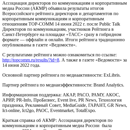
Ассоциация директоров по коммуникациям и корпоративным
медиа России (АКМР) объявила результаты итогов
Всероссийского рейтинга директоров и департаментов по
корпоративным коммуникациям и корпоративным
отношениям TOP-COMM 14 июня 2022 г. после Public Talk
Директоров по коммуникациям, участников Рейтинга в
Санкт-Петербурге на площадке «ТАСС» сразу в гибридном
формате — оффлайн и онлайн. Итоги рейтинга традиционно
опубликованы в газете «Ведомости».
С результатами рейтинга можно ознакомиться по ссылке:
http://topcomm.ru/results/?id=8
. А также в газете «Ведомости» за
14 июня 2022 года
.
Основной партнер рейтинга по медиаактивности: ExLibris.
Партнер рейтинга по медиаиэффективности: Brand Analytics.
Информационная поддержка: АКАР, РАСО, РАМУ, АКОС,
АРИР, PR-Info, ПроБизнес, Event live, PR News, Технология
праздника, Рекламный Совет, MediaGuide, ГАРАНТ, GR News,
Ict-online, Ict2go, РАОС, Eventmarket, TotalExpo.
Краткая справка об АКМР: Ассоциация директоров по
коммуникациям и корпоративным медиа России была