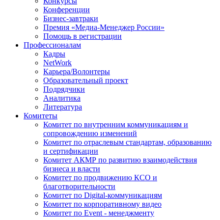
Конкурсы
Конференции
Бизнес-завтраки
Премия «Медиа-Менеджер России»
Помощь в регистрации
Профессионалам
Кадры
NetWork
Карьера/Волонтеры
Образовательный проект
Подрядчики
Аналитика
Литература
Комитеты
Комитет по внутренним коммуникациям и
сопровождению изменений
Комитет по отраслевым стандартам, образованию
и сертификации
Комитет АКМР по развитию взаимодействия
бизнеса и власти
Комитет по продвижению КСО и
благотворительности
Комитет по Digital-коммуникациям
Комитет по корпоративному видео
Комитет по Event - менеджменту