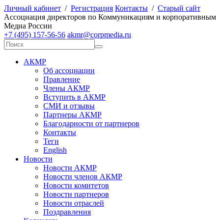
Личный кабинет
/
Регистрация
Контакты
/
Старый сайт
А
ссоциация директоров по
К
оммуникациям и корпоративным
М
едиа
Р
оссии
+7 (495) 157-56-56
akmr@corpmedia.ru
АКМР
Об ассоциации
Правление
Члены АКМР
Вступить в АКМР
СМИ и отзывы
Партнеры АКМР
Благодарности от партнеров
Контакты
Теги
English
Новости
Новости АКМР
Новости членов АКМР
Новости комитетов
Новости партнеров
Новости отраслей
Поздравления