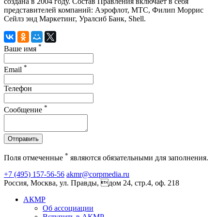
создана в 2004 году. Состав Правления включает в себя
представителей компаний: Аэрофлот, МТС, Филип Моррис
Сейлз энд Маркетинг, Уралсиб Банк, Shell.
*
Ваше имя
*
Email
Телефон
*
Сообщение
Отправить
*
Поля отмеченные
являются обязательными для заполнения.
+7 (495) 157-56-56
akmr@corpmedia.ru
Россия, Москва, ул. Правды, дом 24, стр.4, оф. 218
АКМР
Об ассоциации
Вступить в АКМР