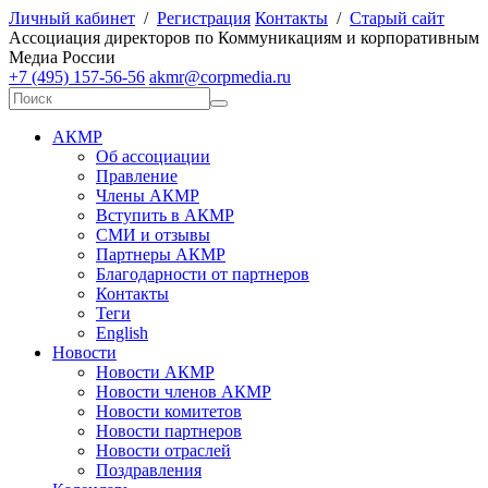
Личный кабинет
/
Регистрация
Контакты
/
Старый сайт
А
ссоциация директоров по
К
оммуникациям и корпоративным
М
едиа
Р
оссии
+7 (495) 157-56-56
akmr@corpmedia.ru
АКМР
Об ассоциации
Правление
Члены АКМР
Вступить в АКМР
СМИ и отзывы
Партнеры АКМР
Благодарности от партнеров
Контакты
Теги
English
Новости
Новости АКМР
Новости членов АКМР
Новости комитетов
Новости партнеров
Новости отраслей
Поздравления