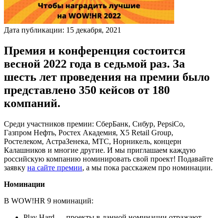
Дата публикации:
15
декабря
,
2021
Премия и конференция состоится
весной 2022 года в седьмой раз. За
шесть лет проведения на премии было
представлено 350 кейсов от 180
компаний.
Среди участников премии: СберБанк, Сибур, PepsiCo,
Газпром Нефть, Ростех Академия, X5 Retail Group,
Ростелеком, АстраЗенека, МТС, Норникель, концерн
Калашников и многие другие. И мы приглашаем каждую
российскую компанию номинировать свой проект! Подавайте
заявку
на сайте премии
, а мы пока расскажем про номинации.
Номинации
В WOW!HR 9 номинаций:
Play Hard — проекты в данной номинации отражают