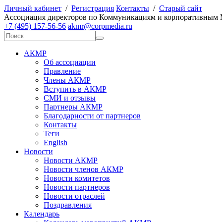
Личный кабинет
/
Регистрация
Контакты
/
Старый сайт
А
ссоциация директоров по
К
оммуникациям и корпоративным
+7 (495) 157-56-56
akmr@corpmedia.ru
АКМР
Об ассоциации
Правление
Члены АКМР
Вступить в АКМР
СМИ и отзывы
Партнеры АКМР
Благодарности от партнеров
Контакты
Теги
English
Новости
Новости АКМР
Новости членов АКМР
Новости комитетов
Новости партнеров
Новости отраслей
Поздравления
Календарь