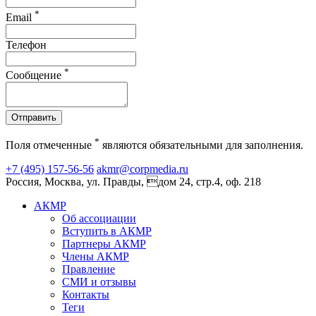
*
Email
Телефон
*
Сообщение
Отправить
*
Поля отмеченные
являются обязательными для заполнения.
+7 (495) 157-56-56
akmr@corpmedia.ru
Россия, Москва, ул. Правды, дом 24, стр.4, оф. 218
АКМР
Об ассоциации
Вступить в АКМР
Партнеры АКМР
Члены АКМР
Правление
СМИ и отзывы
Контакты
Теги