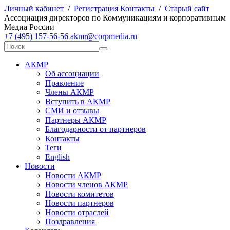
Личный кабинет
/
Регистрация
Контакты
/
Старый сайт
А
ссоциация директоров по
К
оммуникациям и корпоративным
М
едиа
Р
оссии
+7 (495) 157-56-56
akmr@corpmedia.ru
АКМР
Об ассоциации
Правление
Члены АКМР
Вступить в АКМР
СМИ и отзывы
Партнеры АКМР
Благодарности от партнеров
Контакты
Теги
English
Новости
Новости АКМР
Новости членов АКМР
Новости комитетов
Новости партнеров
Новости отраслей
Поздравления