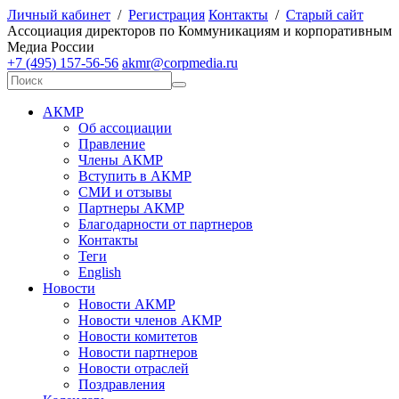
Личный кабинет
/
Регистрация
Контакты
/
Старый сайт
А
ссоциация директоров по
К
оммуникациям и корпоративным
М
едиа
Р
оссии
+7 (495) 157-56-56
akmr@corpmedia.ru
АКМР
Об ассоциации
Правление
Члены АКМР
Вступить в АКМР
СМИ и отзывы
Партнеры АКМР
Благодарности от партнеров
Контакты
Теги
English
Новости
Новости АКМР
Новости членов АКМР
Новости комитетов
Новости партнеров
Новости отраслей
Поздравления