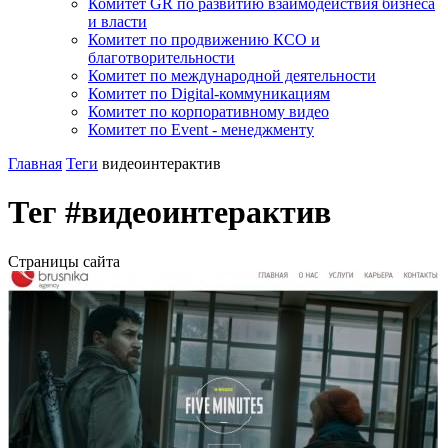
Комитет GR по развитию взаимодействия бизнеса
и власти
Комитет по продвижению КСО и
благотворительности
Комитет по международной деятельности
Комитет по Digital-коммуникациям
Комитет по корпоративному видео
Комитет по Event - менеджменту
Главная
Теги
видеоинтерактив
Тег #видеоинтерактив
Страницы сайта