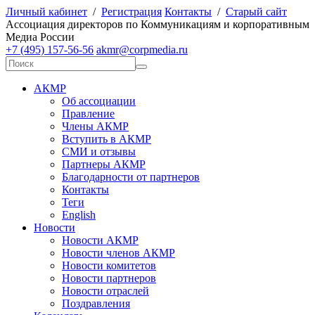
Личный кабинет
/
Регистрация
Контакты
/
Старый сайт
А
ссоциация директоров по
К
оммуникациям и корпоративным
М
едиа
Р
оссии
+7 (495) 157-56-56
akmr@corpmedia.ru
АКМР
Об ассоциации
Правление
Члены АКМР
Вступить в АКМР
СМИ и отзывы
Партнеры АКМР
Благодарности от партнеров
Контакты
Теги
English
Новости
Новости АКМР
Новости членов АКМР
Новости комитетов
Новости партнеров
Новости отраслей
Поздравления