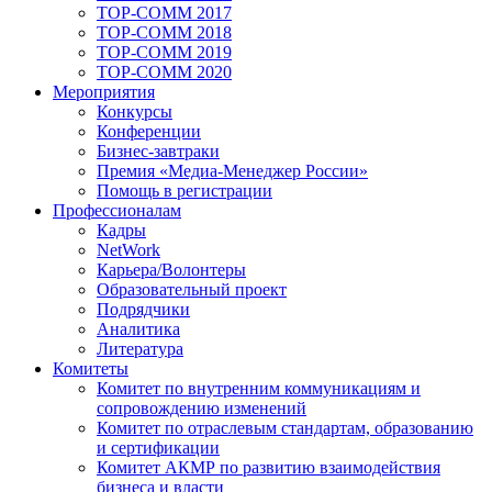
TOP-COMM 2017
TOP-COMM 2018
TOP-COMM 2019
TOP-COMM 2020
Мероприятия
Конкурсы
Конференции
Бизнес-завтраки
Премия «Медиа-Менеджер России»
Помощь в регистрации
Профессионалам
Кадры
NetWork
Карьера/Волонтеры
Образовательный проект
Подрядчики
Аналитика
Литература
Комитеты
Комитет по внутренним коммуникациям и
сопровождению изменений
Комитет по отраслевым стандартам, образованию
и сертификации
Комитет АКМР по развитию взаимодействия
бизнеса и власти