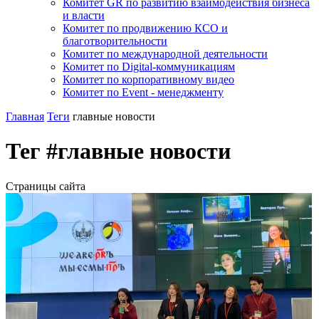
Комитет GR по развитию взаимодействия бизнеса
и власти
Комитет по продвижению КСО и
благотворительности
Комитет по международной деятельности
Комитет по Digital-коммуникациям
Комитет по корпоративному видео
Комитет по Event - менеджменту
Главная
Теги
главные новости
Тег #главные новости
Страницы сайта