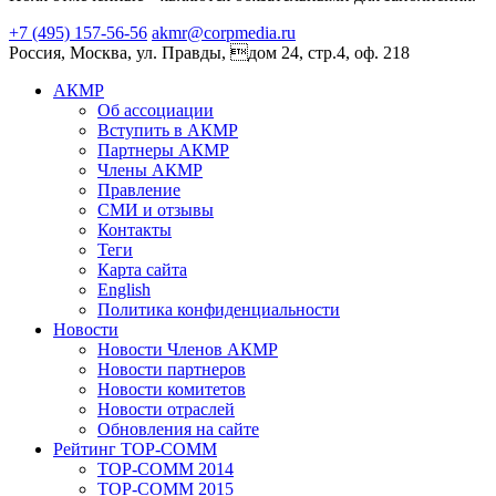
+7 (495) 157-56-56
akmr@corpmedia.ru
Россия, Москва, ул. Правды, дом 24, стр.4, оф. 218
АКМР
Об ассоциации
Вступить в АКМР
Партнеры АКМР
Члены АКМР
Правление
СМИ и отзывы
Контакты
Теги
Карта сайта
English
Политика конфиденциальности
Новости
Новости Членов АКМР
Новости партнеров
Новости комитетов
Новости отраслей
Обновления на сайте
Рейтинг TOP-COMM
TOP-COMM 2014
TOP-COMM 2015