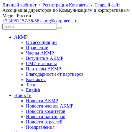
Личный кабинет
/
Регистрация
Контакты
/
Старый сайт
А
ссоциация директоров по
К
оммуникациям и корпоративным
М
едиа
Р
оссии
+7 (495) 157-56-56
akmr@corpmedia.ru
АКМР
Об ассоциации
Правление
Члены АКМР
Вступить в АКМР
СМИ и отзывы
Партнеры АКМР
Благодарности от партнеров
Контакты
Теги
English
Новости
Новости АКМР
Новости членов АКМР
Новости комитетов
Новости партнеров
Новости отраслей
Поздравления