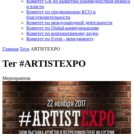
Комитет GR по развитию взаимодействия бизнеса
и власти
Комитет по продвижению КСО и
благотворительности
Комитет по международной деятельности
Комитет по Digital-коммуникациям
Комитет по корпоративному видео
Комитет по Event - менеджменту
Главная
Теги
ARTISTEXPO
Тег #ARTISTEXPO
Мероприятия