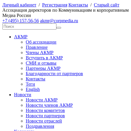
Личный кабинет
/
Регистрация
Контакты
/
Старый сайт
А
ссоциация директоров по
К
оммуникациям и корпоративным
М
едиа
Р
оссии
+7 (495) 157-56-56
akmr@corpmedia.ru
АКМР
Об ассоциации
Правление
Члены АКМР
Вступить в АКМР
СМИ и отзывы
Партнеры АКМР
Благодарности от партнеров
Контакты
Теги
English
Новости
Новости АКМР
Новости членов АКМР
Новости комитетов
Новости партнеров
Новости отраслей
Поздравления