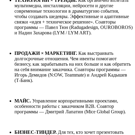
ТЕХНОЛОГИИ × ТРЕНДЫ.
Как органично вплетать
мультимедиа, инсталляции, нейросети и другие
современные технологии в драматургию события,
чтобы создавать шедевры. Эффективные и адаптивные
связки «идея + техническое решение». Соавторы
программы — Павел Тюн (Radugadesign, OUROBOROS)
и Надин Захарова (LYM / LYM ART).
ПРОДАЖИ × МАРКЕТИНГ.
Как выстраивать
долгосрочные отношения. Чем ивенты помогают
бизнесу, как зарабатывать на них больше и как обратить
на себя внимание заказчика. Соавторы программы —
Игорь Демидов (N:OW, Teammate) и Андрей Кадышев
(Т-Банк).
МАЙС.
Управление корпоративными проектами,
особенности работы с заказчиком B2B. Соавтор
программы — Дмитрий Лапатин (Mice Global Group).
БИЗНЕС-ТИНДЕР.
Для тех, кто хочет презентовать