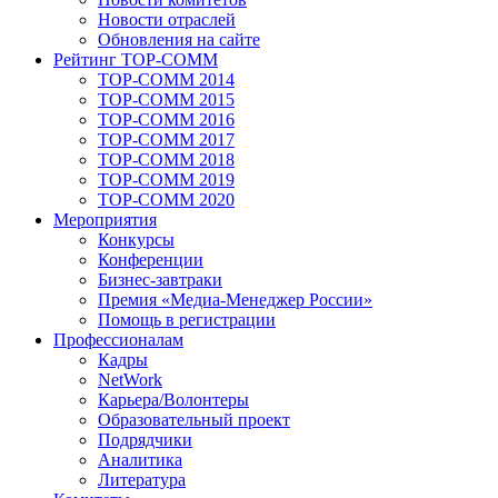
Новости отраслей
Обновления на сайте
Рейтинг TOP-COMM
TOP-COMM 2014
TOP-COMM 2015
TOP-COMM 2016
TOP-COMM 2017
TOP-COMM 2018
TOP-COMM 2019
TOP-COMM 2020
Мероприятия
Конкурсы
Конференции
Бизнес-завтраки
Премия «Медиа-Менеджер России»
Помощь в регистрации
Профессионалам
Кадры
NetWork
Карьера/Волонтеры
Образовательный проект
Подрядчики
Аналитика
Литература