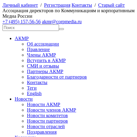
Личный кабинет
/
Регистрация
Контакты
/
Старый сайт
А
ссоциация директоров по
К
оммуникациям и корпоративным
М
едиа
Р
оссии
+7 (495) 157-56-56
akmr@corpmedia.ru
АКМР
Об ассоциации
Правление
Члены АКМР
Вступить в АКМР
СМИ и отзывы
Партнеры АКМР
Благодарности от партнеров
Контакты
Теги
English
Новости
Новости АКМР
Новости членов АКМР
Новости комитетов
Новости партнеров
Новости отраслей
Поздравления