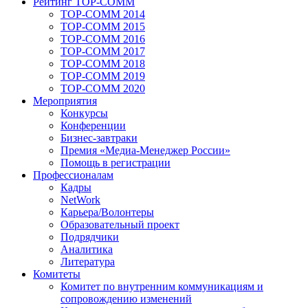
Рейтинг TOP-COMM
TOP-COMM 2014
TOP-COMM 2015
TOP-COMM 2016
TOP-COMM 2017
TOP-COMM 2018
TOP-COMM 2019
TOP-COMM 2020
Мероприятия
Конкурсы
Конференции
Бизнес-завтраки
Премия «Медиа-Менеджер России»
Помощь в регистрации
Профессионалам
Кадры
NetWork
Карьера/Волонтеры
Образовательный проект
Подрядчики
Аналитика
Литература
Комитеты
Комитет по внутренним коммуникациям и
сопровождению изменений