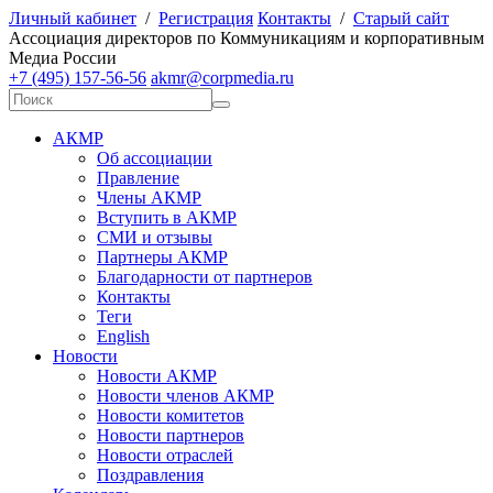
Личный кабинет
/
Регистрация
Контакты
/
Старый сайт
А
ссоциация директоров по
К
оммуникациям и корпоративным
М
едиа
Р
оссии
+7 (495) 157-56-56
akmr@corpmedia.ru
АКМР
Об ассоциации
Правление
Члены АКМР
Вступить в АКМР
СМИ и отзывы
Партнеры АКМР
Благодарности от партнеров
Контакты
Теги
English
Новости
Новости АКМР
Новости членов АКМР
Новости комитетов
Новости партнеров
Новости отраслей
Поздравления