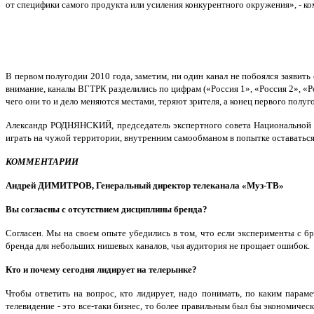
от специфики самого продукта или усиления конкурентного окружения», - к
В первом полугодии 2010 года, заметим, ни один канал не побоялся заявит
внимание, каналы ВГТРК разделились по цифрам («Россия 1», «Россия 2», «Ро
чего они то и дело меняются местами, теряют зрителя, а конец первого полу
Александр РОДНЯНСКИЙ, председатель экспертного совета Национальной Ме
играть на чужой территории, внутренним самообманом в попытке оставаться
КОММЕНТАРИИ
Андрей ДИМИТРОВ,
Генеральный директор телеканала «Муз-ТВ»
Вы согласны с отсутствием дисциплины бренда?
Согласен. Мы на своем опыте убедились в том, что если эксперименты с 
бренда для небольших нишевых каналов, чья аудитория не прощает ошибок.
Кто и почему сегодня лидирует на телерынке?
Чтобы ответить на вопрос, кто лидирует, надо понимать, по каким парам
телевидение - это все-таки бизнес, то более правильным был бы экономичес