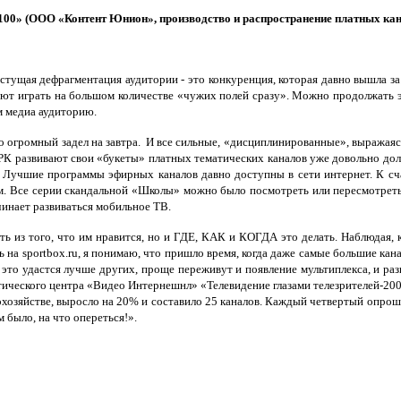
100» (ООО «Контент Юнион», производство и распространение платных ка
стущая дефрагментация аудитории - это конкуренция, которая давно вышла з
згуют играть на большом количестве «чужих полей сразу». Можно продолжать э
м медиа аудиторию.
то огромный задел на завтра. И все сильные, «дисциплинированные», выража
РК развивают свои «букеты» платных тематических каналов уже довольно долг
 Лучшие программы эфирных каналов давно доступны в сети интернет. К сча
м. Все серии скандальной «Школы» можно было посмотреть или пересмотрет
инает развиваться мобильное ТВ.
ь из того, что им нравится, но и ГДЕ, КАК и КОГДА это делать. Наблюдая
на sportbox.ru, я понимаю, что пришло время, когда даже самые большие кан
у это удастся лучше других, проще переживут и появление мультиплекса, и р
тического центра «Видео Интернешнл» «Телевидение глазами телезрителей-200
охозяйстве, выросло на 20% и составило 25 каналов. Каждый четвертый опрош
 было, на что опереться!».