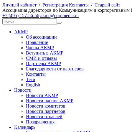
Личный кабинет
/
Регистрация
Контакты
/
Старый сайт
А
ссоциация директоров по
К
оммуникациям и корпоративным
+7 (495) 157-56-56
akmr@corpmedia.ru
АКМР
Об ассоциации
Правление
Члены АКМР
Вступить в АКМР
СМИ и отзывы
Партнеры АКМР
Благодарности от партнеров
Контакты
Теги
English
Новости
Новости АКМР
Новости членов АКМР
Новости комитетов
Новости партнеров
Новости отраслей
Поздравления
Календарь