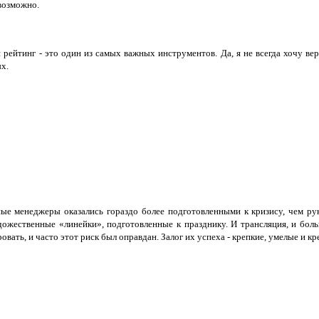
евозможно.
рейтинг - это один из самых важных инструментов. Да, я не всегда хочу ве
х.
нные менеджеры оказались гораздо более подготовленными к кризису, чем ру
ожественные «линейки», подготовленные к празднику. И трансляция, и боль
ровать, и часто этот риск был оправдан. Залог их успеха - крепкие, умел