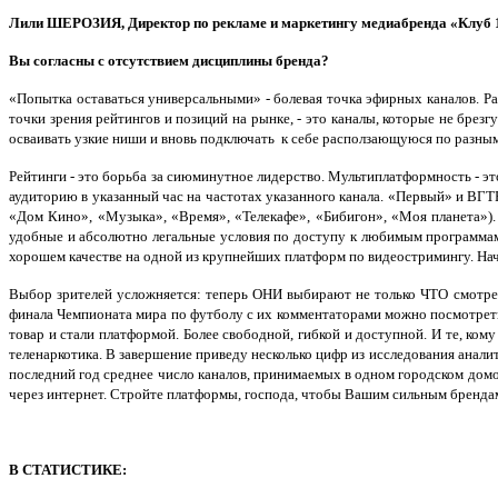
Лили ШЕРОЗИЯ,
Директор по рекламе и маркетингу медиабренда «Клуб 
Вы согласны с отсутствием дисциплины бренда?
«Попытка оставаться универсальными» - болевая точка эфирных каналов. Ра
точки зрения рейтингов и позиций на рынке, - это каналы, которые не бре
осваивать узкие ниши и вновь подключать к себе расползающуюся по разны
Рейтинги - это борьба за сиюминутное лидерство. Мультиплатформность - э
аудиторию в указанный час на частотах указанного канала. «Первый» и ВГТ
«Дом Кино», «Музыка», «Время», «Телекафе», «Бибигон», «Моя планета»).
удобные и абсолютно легальные условия по доступу к любимым программа
хорошем качестве на одной из крупнейших платформ по видеостримингу. Нач
Выбор зрителей усложняется: теперь ОНИ выбирают не только ЧТО смотрет
финала Чемпионата мира по футболу с их комментаторами можно посмотреть 
товар и стали платформой. Более свободной, гибкой и доступной. И те, ком
теленаркотика. В завершение приведу несколько цифр из исследования анали
последний год среднее число каналов, принимаемых в одном городском дом
через интернет. Стройте платформы, господа, чтобы Вашим сильным брендам
В СТАТИСТИКЕ: