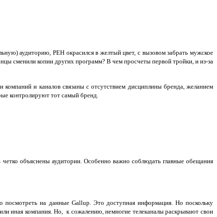
льную) аудиторию, РЕН окрасился в желтый цвет, с вызовом забрать мужское
танцы сменили копии других программ? В чем просчеты первой тройки, и из-за
и компаний и каналов связаны с отсутствием дисциплины бренда, желанием
рые контролируют тот самый бренд.
ь четко объяснены аудитории. Особенно важно соблюдать главные обещания
но посмотреть на данные Gallup. Это доступная информация. Но поскольку
а или иная компания. Но, к сожалению, немногие телеканалы раскрывают свои