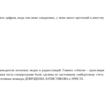
рить цифрам, когда они ниже ожидаемых, у меня много претензий к качеству
ководители печатных медиа и радиостанций. Главное событие - трансляция
шая часть спецпрограмм были сделаны по настоящему гамбургскому счету.
ые и креативные команды ДОБРОДЕЕВА, КУЛИСТИКОВА и ЭРНСТА.