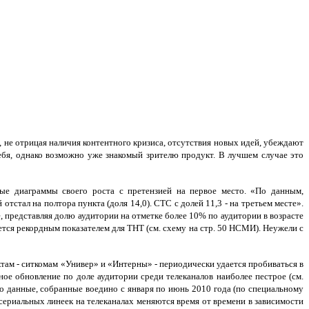
, не отрицая наличия контентного кризиса, отсутствия новых идей, убеждают
себя, однако возможно уже знакомый зрителю продукт. В лучшем случае это
ые диаграммы своего роста с претензией на первое место. «По данным,
отстал на полтора пункта (доля 14,0). СТС с долей 11,3 - на третьем месте».
, представляя долю аудитории на отметке более 10% по аудитории в возрасте
вляется рекордным показателем для ТНТ (см. схему на стр. 50 НСМИ). Неужели с
там - ситкомам «Универ» и «Интерны» - периодически удается пробиваться в
ое обновление по доле аудитории среди телеканалов наиболее пестрое (см.
ко данные, собранные воедино с января по июнь 2010 года (по специальному
сериальных линеек на телеканалах меняются время от времени в зависимости