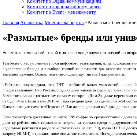
Комитет по Digital-коммуникациям
Комитет по корпоративному видео
Комитет по Event - менеджменту
Главная
Аналитика
Мнение экспертов
«Размытые» бренды или
«Размытые» бренды или унив
Не смотрю телевизор! - такой ответ все чаще звучит от разной по воз
Тем более с наступлением эпохи цифрового телевидения, когда исследовател
в укреплении бренда и в выборе точной тональности для «своего» зрителя
вызывает дежавю. Однако телевизионщики идут на все. Ради рейтинга.
«Рейтинги подтвердили, что ТНТ - любимый канал московской и россий
предоставленным TNS Россия, средняя доля канала за период с января по июнь
Более того, канал с пятилетним показом истории «Дом-2», даже перемещая е
от 6 до 54 лет. Если в мае 2010-го года средняя доля по аудитории 6-54 сост
Олимпа скинули самого «Первого»? Или же специальная выборка данных ри
Если посмотреть доступные на сайте TNS цифры по среднесуточной доли ауд
десятку рейтинговых сериалов за неделю, затесаться среди лидирующего «
недельные рейтинги в разделе «Статистика» на стр. 50), когда НТВ на дес
запросу НСМИ), отражают иное внимание телезрителя. Исследователи очень 