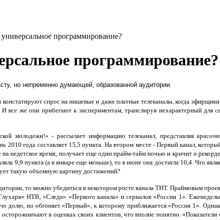
 универсальное программирование?
ерсальное программирование?
расту, но непременно думающей, образованной аудитории.
и констатируют спрос на нишевые и даже платные телеканалы, когда эфирщики
. И все же они прибегают к экспериментам, транслируя нехарактерный для 
ской молодежи!» - рассылает информацию телеканал, представляя красочн
 2010 года составляет 15,5 пункта. На втором месте - Первый канал, который 
е на недетское время, получает еще один прайм-тайм ночью и кричит о рекорде
авляла 9,9 пункта (а в январе еще меньше), то в июне она достигла 10,4. Что я
сует такую объемную картину достижений?
итории, то можно убедиться в некотором росте канала ТНТ. Праймовым проек
Глухаря» НТВ, «Следа» «Первого канала» и сериалов «России 1». Еженедельн
ятую долю, но обгоняет «Первый», к которому приближается «Россия 1». Одна
осторожничают в оценках своих клиентов, что вполне понятно. «Показатели 