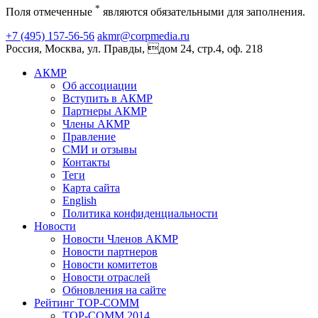
*
Поля отмеченные
являются обязательными для заполнения.
+7 (495) 157-56-56
akmr@corpmedia.ru
Россия, Москва, ул. Правды, дом 24, стр.4, оф. 218
АКМР
Об ассоциации
Вступить в АКМР
Партнеры АКМР
Члены АКМР
Правление
СМИ и отзывы
Контакты
Теги
Карта сайта
English
Политика конфиденциальности
Новости
Новости Членов АКМР
Новости партнеров
Новости комитетов
Новости отраслей
Обновления на сайте
Рейтинг TOP-COMM
TOP-COMM 2014