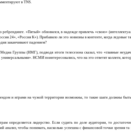
омментируют в TNS.
ь о ребрендинге. «Пятый» обновился, в надежде привлечь «свою» (интеллектуа
ссия 24», «Россия К»). Прибавило ли это новизны в контенте, когда ледовые 
годия заканчивают падением?
диа Группы (НМГ), подводя итоги телесезона сказал, что «главные неудач
 универсальными». НСМИ поинтересовались, что на это ответят коллеги, кото
брендом и играми на чужой территории возможны, то такие шаги должны быт
етрам определяется лидерство. Если судить по доле аудитории, то достаточ
кий анализ, чтобы понимать, насколько успешна с финансовой точки зрения т