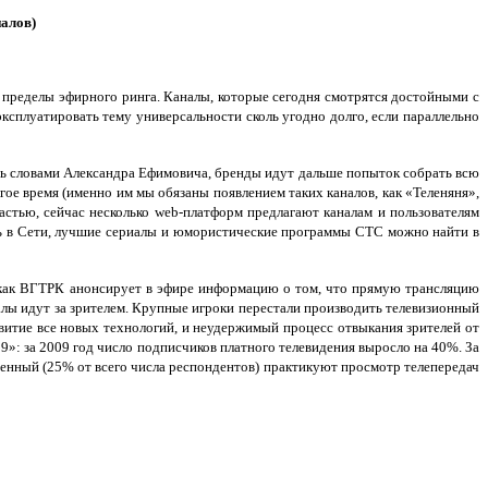
налов)
а пределы эфирного ринга. Каналы, которые сегодня смотрятся достойными с
ксплуатировать тему универсальности сколь угодно долго, если параллельно
ясь словами Александра Ефимовича, бренды идут дальше попыток собрать всю
ое время (именно им мы обязаны появлением таких каналов, как «Теленяня»,
стью, сейчас несколько web-платформ предлагают каналам и пользователям
ь в Сети, лучшие сериалы и юмористические программы СТС можно найти в
, как ВГТРК анонсирует в эфире информацию о том, что прямую трансляцию
алы идут за зрителем. Крупные игроки перестали производить телевизионный
азвитие все новых технологий, и неудержимый процесс отвыкания зрителей от
9»: за 2009 год число подписчиков платного телевидения выросло на 40%. За
енный (25% от всего числа респондентов) практикуют просмотр телепередач