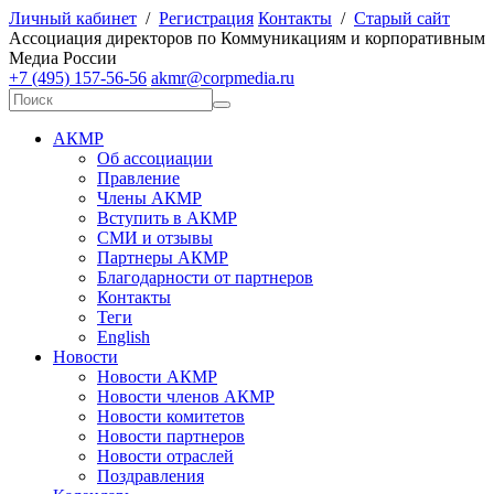
Личный кабинет
/
Регистрация
Контакты
/
Старый сайт
А
ссоциация директоров по
К
оммуникациям и корпоративным
М
едиа
Р
оссии
+7 (495) 157-56-56
akmr@corpmedia.ru
АКМР
Об ассоциации
Правление
Члены АКМР
Вступить в АКМР
СМИ и отзывы
Партнеры АКМР
Благодарности от партнеров
Контакты
Теги
English
Новости
Новости АКМР
Новости членов АКМР
Новости комитетов
Новости партнеров
Новости отраслей
Поздравления