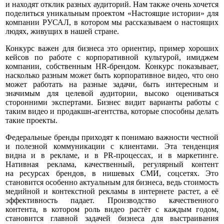
и находят отклик разных аудиторий. Нам также очень хочется
поделиться уникальным проектом «Настоящие истории» для
компании РУСАЛ, в котором мы рассказываем о настоящих
людях, живущих в нашей стране.
Конкурс важен для бизнеса это ориентир, пример хороших
кейсов по работе с корпоративной культурой, имиджем
компании, собственным HR-брендом. Конкурс показывает,
насколько разным может быть корпоративное видео, что оно
может работать на разные задачи, быть интересным и
значимым для целевой аудитории, высоко оцениваться
сторонними экспертами. Бизнес видит варианты работы с
таким видео и продакшн-агентства, которые способны делать
такие проекты.
Федеральные бренды приходят к понимаю важности честной
и полезной коммуникации с клиентами. Эта тенденция
видна и в рекламе, и в PR-процессах, и в маркетинге.
Нативная реклама, качественный, регулярный контент
на ресурсах брендов, в нишевых СМИ, соцсетях. Это
становится особенно актуальным для бизнеса, ведь стоимость
медийной и контекстной рекламы в интернете растет, а её
эффективность падает. Производство качественного
контента, в котором роль видео растёт с каждым годом,
становится главной задачей бизнеса для выстраивания