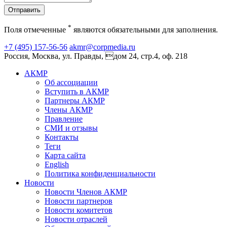
Отправить
*
Поля отмеченные
являются обязательными для заполнения.
+7 (495) 157-56-56
akmr@corpmedia.ru
Россия, Москва, ул. Правды, дом 24, стр.4, оф. 218
АКМР
Об ассоциации
Вступить в АКМР
Партнеры АКМР
Члены АКМР
Правление
СМИ и отзывы
Контакты
Теги
Карта сайта
English
Политика конфиденциальности
Новости
Новости Членов АКМР
Новости партнеров
Новости комитетов
Новости отраслей