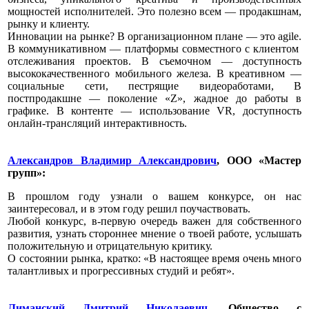
мощностей исполнителей. Это полезно всем — продакшнам,
рынку и клиенту.
Инновации на рынке? В организационном плане — это agile.
В коммуникативном — платформы совместного с клиентом
отслеживания проектов. В съемочном — доступность
высококачественного мобильного железа. В креативном —
социальные сети, пестрящие видеоработами, В
постпродакшне — поколение «Z», жадное до работы в
графике. В контенте — использование VR, доступность
онлайн-трансляций интерактивность.
Александров Владимир Александрович
,
ООО «Мастер
групп»
:
В прошлом году узнали о вашем конкурсе, он нас
заинтересовал, и в этом году решил поучаствовать.
Любой конкурс, в-первую очередь важен для собственного
развития, узнать стороннее мнение о твоей работе, услышать
положительную и отрицательную критику.
О состоянии рынка, кратко: «В настоящее время очень много
талантливых и прогрессивных студий и ребят».
Лиманский Дмитрий Николаевич
, Общество с