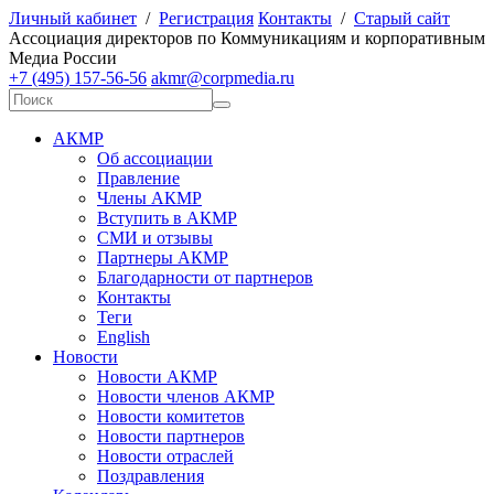
Личный кабинет
/
Регистрация
Контакты
/
Старый сайт
А
ссоциация директоров по
К
оммуникациям и корпоративным
М
едиа
Р
оссии
+7 (495) 157-56-56
akmr@corpmedia.ru
АКМР
Об ассоциации
Правление
Члены АКМР
Вступить в АКМР
СМИ и отзывы
Партнеры АКМР
Благодарности от партнеров
Контакты
Теги
English
Новости
Новости АКМР
Новости членов АКМР
Новости комитетов
Новости партнеров
Новости отраслей
Поздравления