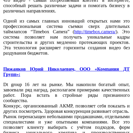
что видео - самый потребляемый контент в интернете,
способный решать различные задачи и помогать бизнесу в
различных направлениях.
Одной из самых главных инноваций открытых нами это
профессиональная система съемки сверх длительных
таймлапсов “Timebox Camera” (
http://timebox.camera/
). Это
система позволяет нам получать уникальные кадры
строительства и других медленно протекающих проектов.
Эта технология расширяет горизонты создания видео без
раздувания бюджетов.
Пижанков Юрий Николаевич, ООО «Компания ДТ
Групп»:
Dt group 16 лет на рынке. Мы накопили богатый опыт,
завоевали ряд наград, располагаем примерами качественных
работ. Пора встать в стройные ряды признанного
сообщества.
Конкурс, организованный АКМР, позволяет себя показать и
других посмотреть. Здоровая конкуренция развивает отрасль.
Рынок перенасыщен небольшими продакшнами, отдельными
специалистами и уже опытными компаниями. Все это
позволяет клиенту выбирать с учётом подходов, форм
бизнеса, уникального креатива и производственных