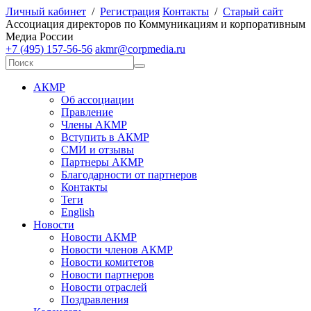
Личный кабинет
/
Регистрация
Контакты
/
Старый сайт
А
ссоциация директоров по
К
оммуникациям и корпоративным
М
едиа
Р
оссии
+7 (495) 157-56-56
akmr@corpmedia.ru
АКМР
Об ассоциации
Правление
Члены АКМР
Вступить в АКМР
СМИ и отзывы
Партнеры АКМР
Благодарности от партнеров
Контакты
Теги
English
Новости
Новости АКМР
Новости членов АКМР
Новости комитетов
Новости партнеров
Новости отраслей
Поздравления