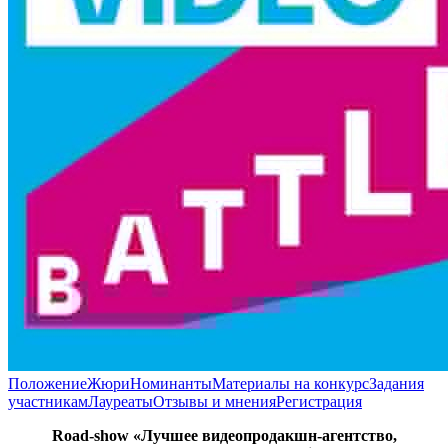
Положение
Жюри
Номинанты
Материалы на конкурс
Задания
участникам
Лауреаты
Отзывы и мнения
Регистрация
Road-show «Лучшее видеопродакшн-агентство,