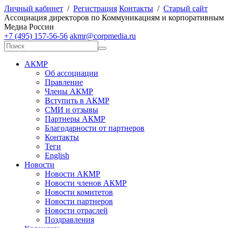
Личный кабинет
/
Регистрация
Контакты
/
Старый сайт
А
ссоциация директоров по
К
оммуникациям и корпоративным
М
едиа
Р
оссии
+7 (495) 157-56-56
akmr@corpmedia.ru
АКМР
Об ассоциации
Правление
Члены АКМР
Вступить в АКМР
СМИ и отзывы
Партнеры АКМР
Благодарности от партнеров
Контакты
Теги
English
Новости
Новости АКМР
Новости членов АКМР
Новости комитетов
Новости партнеров
Новости отраслей
Поздравления