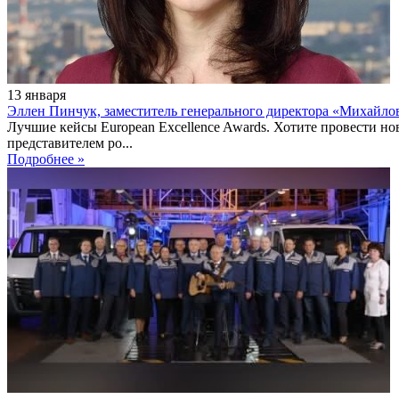
13
января
Эллен Пинчук, заместитель генерального директора «Михайло
Лучшие кейсы European Excellence Awards. Хотите провести н
представителем ро...
Подробнее »