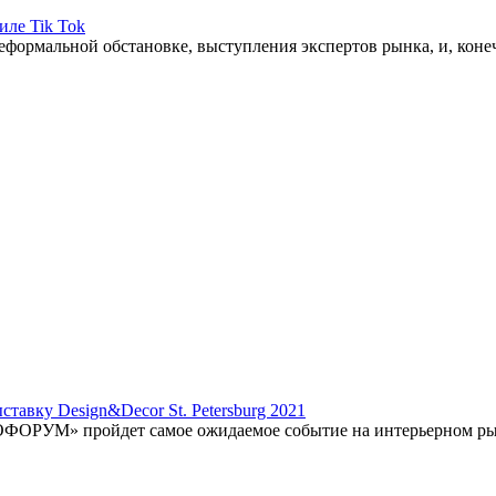
ле Tik Tok
еформальной обстановке, выступления экспертов рынка, и, коне
тавку Design&Decor St. Petersburg 2021
ОФОРУМ» пройдет самое ожи­даемое событие на интерьерном ры