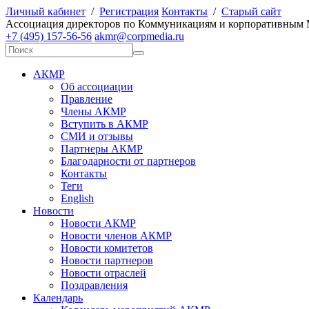
Личный кабинет
/
Регистрация
Контакты
/
Старый сайт
А
ссоциация директоров по
К
оммуникациям и корпоративным
+7 (495) 157-56-56
akmr@corpmedia.ru
АКМР
Об ассоциации
Правление
Члены АКМР
Вступить в АКМР
СМИ и отзывы
Партнеры АКМР
Благодарности от партнеров
Контакты
Теги
English
Новости
Новости АКМР
Новости членов АКМР
Новости комитетов
Новости партнеров
Новости отраслей
Поздравления
Календарь