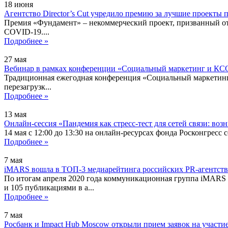
18
июня
Агентство Director’s Cut учредило премию за лучшие проекты
Премия «Фундамент» – некоммерческий проект, призванный от
COVID-19....
Подробнее »
27
мая
Вебинар в рамках конференции «Социальный маркетинг и КС
Традиционная ежегодная конференция «Социальный маркетинг 
перезагрузк...
Подробнее »
13
мая
Онлайн-сессия «Пандемия как стресс-тест для сетей связи: во
14 мая с 12:00 до 13:30 на онлайн-ресурсах фонда Росконгресс 
Подробнее »
7
мая
iMARS вошла в ТОП-3 медиарейтинга российских PR-агентств 
По итогам апреля 2020 года коммуникационная группа iMARS в
и 105 публикациями в а...
Подробнее »
7
мая
Росбанк и Impact Hub Moscow открыли прием заявок на участи