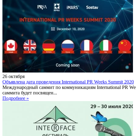
26
октября
Объявлена дата проведения International PR Weeks Summit 2020
Международный саммит по коммуникациям International PR Week
саммита будет посвящен...
Подробнее »