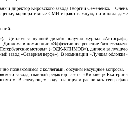
льный директор Кировского завода Георгий Семененко. – Очень
 оценке, корпоративные СМИ играют важную, но иногда даже
щений.
д»). Диплом за лучший дизайн получил журнал «Автограф»,
. Диплома в номинации «Эффективное решение бизнес-задач»
 «Петербургские моторы» («ОДК-КЛИМОВ»), диплом за лучшую
льный завод «Северная верфь»). В номинации «Лучшая обложка»
ично познакомимся с коллегами, обсудим насущные вопросы, –
вского завода, главный редактор газеты «Кировец» Екатерина
тигнутом. В следующем году планируем расширять географию