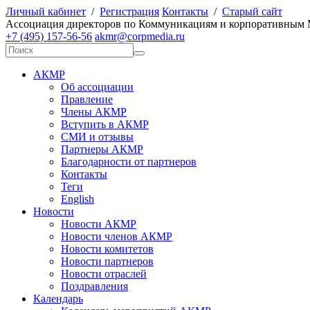
Личный кабинет
/
Регистрация
Контакты
/
Старый сайт
А
ссоциация директоров по
К
оммуникациям и корпоративным
+7 (495) 157-56-56
akmr@corpmedia.ru
АКМР
Об ассоциации
Правление
Члены АКМР
Вступить в АКМР
СМИ и отзывы
Партнеры АКМР
Благодарности от партнеров
Контакты
Теги
English
Новости
Новости АКМР
Новости членов АКМР
Новости комитетов
Новости партнеров
Новости отраслей
Поздравления
Календарь