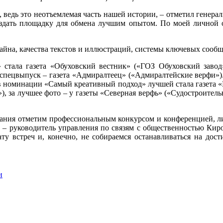
 ведь это неотъемлемая часть нашей истории, – отметил генера
 создать площадку для обмена лучшим опытом. По моей личной
зайна, качества текстов и иллюстраций, системы ключевых сооб
 стала газета «Обуховский вестник» («ГОЗ Обуховский заво
спецвыпуск – газета «Адмиралтеец» («Адмиралтейские верфи»)
 в номинации «Самый креативный подход» лучшей стала газета
), за лучшее фото – у газеты «Северная верфь» («Судостроите
дания отметим профессиональным конкурсом и конференцией, л
а – руководитель управления по связям с общественностью Киро
ту встреч и, конечно, не собираемся останавливаться на дос
и