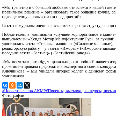
«Мы трепетно и с большой любовью относимся к нашей газете,
правильное решение – организовать такое общение коллег,
недооцененную роль в жизни предприятий».
Газеты и журналы оценивались с точки зрения структуры и ди
Победителем в номинации «Лучшее корпоративное издание»
выпускаемый «Хендэ Мотор Мануфактуринг Рус», за лучший 
удостоилась газета «Силовые машины» («Силовые машины»),
редакторскую работу – у газеты «Ижорец» («Ижорские заводы»
победила газета «Балтиец» («Балтийский завод»).
«Мы посчитали, что будет правильно, если юбилей нашего из
прокомментировала председатель экспертного совета конкурс
Ключникова. – Мы увидели интерес коллег к данному форма
участников».
#Новости членов АКМР
#Проекты, выставки, конкурсы, преми
Фотографии