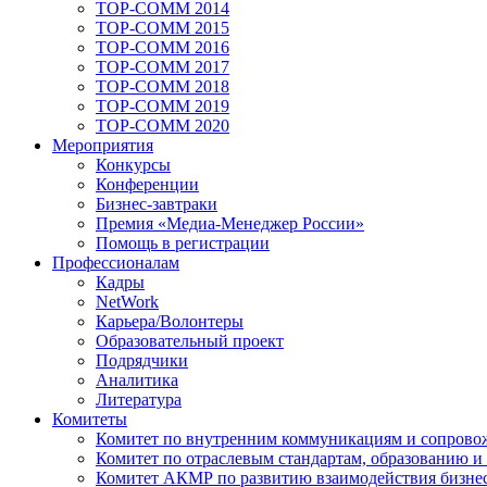
TOP-COMM 2014
TOP-COMM 2015
TOP-COMM 2016
TOP-COMM 2017
TOP-COMM 2018
TOP-COMM 2019
TOP-COMM 2020
Мероприятия
Конкурсы
Конференции
Бизнес-завтраки
Премия «Медиа-Менеджер России»
Помощь в регистрации
Профессионалам
Кадры
NetWork
Карьера/Волонтеры
Образовательный проект
Подрядчики
Аналитика
Литература
Комитеты
Комитет по внутренним коммуникациям и сопров
Комитет по отраслевым стандартам, образованию и
Комитет АКМР по развитию взаимодействия бизнес