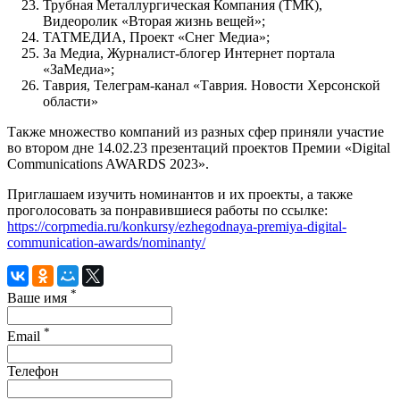
Трубная Металлургическая Компания (ТМК),
Видеоролик «Вторая жизнь вещей»;
ТАТМЕДИА, Проект «Снег Медиа»;
За Медиа, Журналист-блогер Интернет портала
«ЗаМедиа»;
Таврия, Телеграм-канал «Таврия. Новости Херсонской
области»
Также множество компаний из разных сфер приняли участие
во втором дне 14.02.23 презентаций проектов Премии «Digital
Communications AWARDS 2023».
Приглашаем изучить номинантов и их проекты, а также
проголосовать за понравившиеся работы по ссылке:
https://corpmedia.ru/konkursy/ezhegodnaya-premiya-digital-
communication-awards/nominanty/
*
Ваше имя
*
Email
Телефон