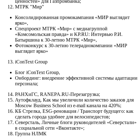
ценностей» для Газпромбанка;
МТРК "Мир"
Консолидированная промокампания «МИР выглядит
ярко»,
Спецпроект МТРК «Мир» с медиагруппой
«Комсомольская правда» и KP.RU: Интервью Р.И.
Батыршина к 30-летию МТРК «Мир»,
Фотоконкурс к 30-летию телерадиокомпании «МИР
выглядит ярко»
iConText Group
Блог iConText Group,
Онбординг: внедрение эффективной системы адаптации
персонала;
РАНХиГС, RANEPA.RU-Перезагрузка;
Аутофклауд, Как мы увеличили количество заказов для
Moscow Business School из e-mail канала на 420%;
КБ Стрелка, ESG-реновация / Транспорт будущего: как
сделать города удобнее для велосипедистов;
Северсталь, Личные блоги руководителей «Северстали»
в социальной сети «Вконтакте»;
Группа НЛМК