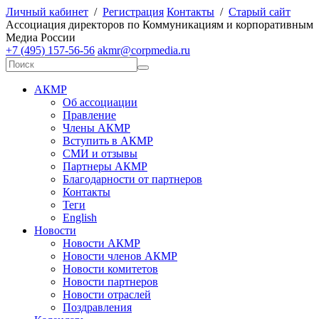
Личный кабинет
/
Регистрация
Контакты
/
Старый сайт
А
ссоциация директоров по
К
оммуникациям и корпоративным
М
едиа
Р
оссии
+7 (495) 157-56-56
akmr@corpmedia.ru
АКМР
Об ассоциации
Правление
Члены АКМР
Вступить в АКМР
СМИ и отзывы
Партнеры АКМР
Благодарности от партнеров
Контакты
Теги
English
Новости
Новости АКМР
Новости членов АКМР
Новости комитетов
Новости партнеров
Новости отраслей
Поздравления