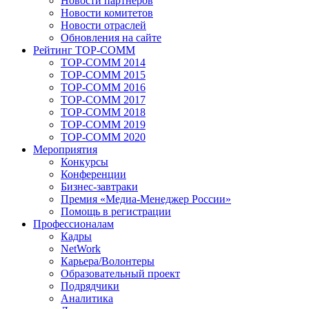
Новости партнеров
Новости комитетов
Новости отраслей
Обновления на сайте
Рейтинг TOP-COMM
TOP-COMM 2014
TOP-COMM 2015
TOP-COMM 2016
TOP-COMM 2017
TOP-COMM 2018
TOP-COMM 2019
TOP-COMM 2020
Мероприятия
Конкурсы
Конференции
Бизнес-завтраки
Премия «Медиа-Менеджер России»
Помощь в регистрации
Профессионалам
Кадры
NetWork
Карьера/Волонтеры
Образовательный проект
Подрядчики
Аналитика