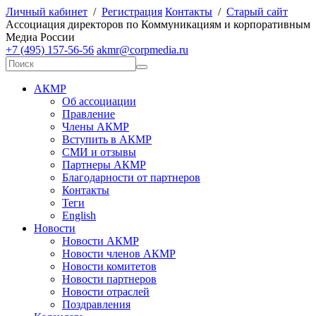
Личный кабинет
/
Регистрация
Контакты
/
Старый сайт
А
ссоциация директоров по
К
оммуникациям и корпоративным
М
едиа
Р
оссии
+7 (495) 157-56-56
akmr@corpmedia.ru
АКМР
Об ассоциации
Правление
Члены АКМР
Вступить в АКМР
СМИ и отзывы
Партнеры АКМР
Благодарности от партнеров
Контакты
Теги
English
Новости
Новости АКМР
Новости членов АКМР
Новости комитетов
Новости партнеров
Новости отраслей
Поздравления