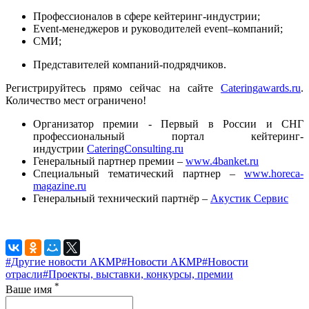
Профессионалов в сфере кейтеринг-индустрии;
Event-менеджеров и руководителей event–компаний;
СМИ;
Представителей компаний-подрядчиков.
Регистрируйтесь прямо сейчас на сайте
Сateringawards.ru
.
Количество мест ограничено!
Организатор премии - Первый в России и СНГ
профессиональный портал кейтеринг-
индустрии
CateringConsulting.ru
Генеральный партнер премии –
www.4banket.ru
Специальный тематический партнер –
www.horeca-
magazine.ru
Генеральный технический партнёр –
Акустик Сервис
#Другие новости АКМР
#Новости АКМР
#Новости
отрасли
#Проекты, выставки, конкурсы, премии
*
Ваше имя