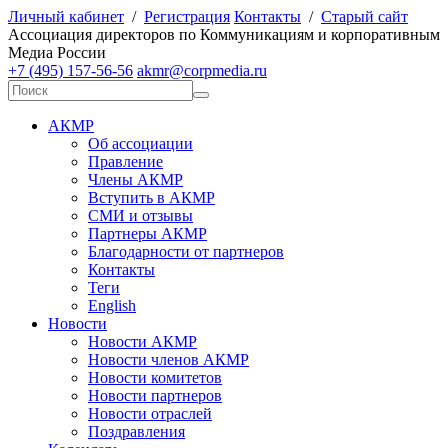
Личный кабинет
/
Регистрация
Контакты
/
Старый сайт
А
ссоциация директоров по
К
оммуникациям и корпоративным
М
едиа
Р
оссии
+7 (495) 157-56-56
akmr@corpmedia.ru
АКМР
Об ассоциации
Правление
Члены АКМР
Вступить в АКМР
СМИ и отзывы
Партнеры АКМР
Благодарности от партнеров
Контакты
Теги
English
Новости
Новости АКМР
Новости членов АКМР
Новости комитетов
Новости партнеров
Новости отраслей
Поздравления