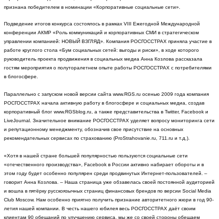
признана победителем в номинации «Корпоративные социальные сети».
Подведение итогов конкурса состоялось в рамках VIII Ежегодной Международной
конференции АКМР «Роль коммуникаций и корпоративных СМИ в стратегическом
управлении компанией: НОВЫЙ ВЗГЛЯД». Компания РОСГОССТРАХ приняла участие в
работе круглого стола «Бум социальных сетей: выгоды и риски», в ходе которого
руководитель проекта продвижения в социальных медиа Анна Козлова рассказала
гостям мероприятия о полуторалетнем опыте работы РОСГОССТРАХ с потребителями
в блогосфере.
Параллельно с запуском новой версии сайта www.RGS.ru осенью 2009 года компания
РОСГОССТРАХ начала активную работу в блогосфере и социальных медиа, создав
корпоративный блог www.RGSblog.ru, а также представительства в Twitter, Facebook и
LiveJournal. Значительное внимание РОСГОССТРАХ уделяет вопросу мониторинга сети
и репутационному менеджменту, обозначив свое присутствие на основных
рекомендательных сервисах по страхованию (ProStrahovanie.ru, 711.ru и т.д.).
«Хотя в нашей стране большей популярностью пользуются социальные сети
«отечественного производства», Facebook в России активно набирает обороты и в
этом году будет особенно популярен среди продвинутых Интернет-пользователей. –
говорит Анна Козлова. – Наша страница уже обзавелась своей постоянной аудиторией
и вошла в пятёрку русскоязычных страниц финансовых брендов по версии Social Media
Club Moscow. Нам особенно приятно получить признание авторитетного жюри в год 90-
летия нашей компании. В честь нашего юбилея весь РОСГОССТРАХ даёт своим
клиентам 90 обещаний по улучшению сервиса, мы же со своей стороны обещаем