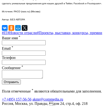
сделать уникальные предложения для наших друзей в Twitter, Facebook и Foursquare».
Источник: РАСО (raso.ru) (Москва)
Автор: БЕЗ АВТОРА
#IT
#Новости отрасли
#Проекты, выставки, конкурсы, премии
*
Ваше имя
*
Email
Телефон
*
Сообщение
Отправить
*
Поля отмеченные
являются обязательными для заполнения.
+7 (495) 157-56-56
akmr@corpmedia.ru
Россия, Москва, ул. Правды, дом 24, стр.4, оф. 218