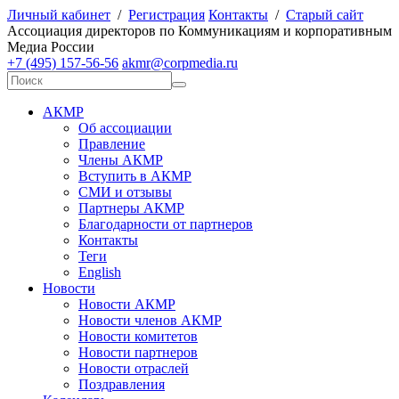
Личный кабинет
/
Регистрация
Контакты
/
Старый сайт
А
ссоциация директоров по
К
оммуникациям и корпоративным
М
едиа
Р
оссии
+7 (495) 157-56-56
akmr@corpmedia.ru
АКМР
Об ассоциации
Правление
Члены АКМР
Вступить в АКМР
СМИ и отзывы
Партнеры АКМР
Благодарности от партнеров
Контакты
Теги
English
Новости
Новости АКМР
Новости членов АКМР
Новости комитетов
Новости партнеров
Новости отраслей
Поздравления