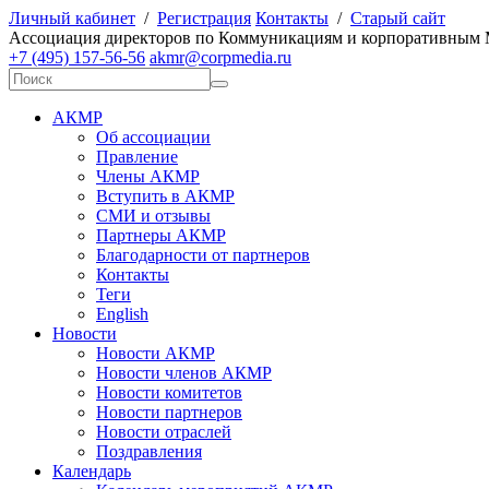
Личный кабинет
/
Регистрация
Контакты
/
Старый сайт
А
ссоциация директоров по
К
оммуникациям и корпоративным
+7 (495) 157-56-56
akmr@corpmedia.ru
АКМР
Об ассоциации
Правление
Члены АКМР
Вступить в АКМР
СМИ и отзывы
Партнеры АКМР
Благодарности от партнеров
Контакты
Теги
English
Новости
Новости АКМР
Новости членов АКМР
Новости комитетов
Новости партнеров
Новости отраслей
Поздравления
Календарь