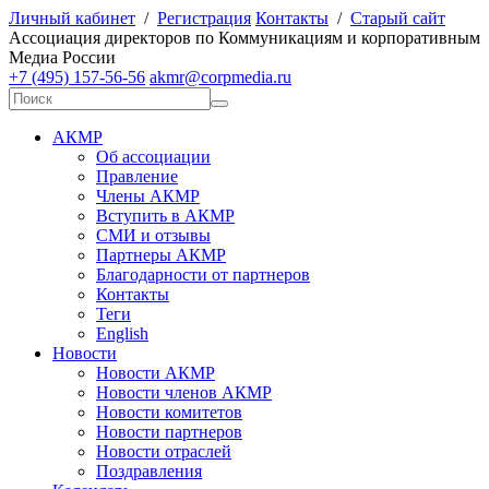
Личный кабинет
/
Регистрация
Контакты
/
Старый сайт
А
ссоциация директоров по
К
оммуникациям и корпоративным
М
едиа
Р
оссии
+7 (495) 157-56-56
akmr@corpmedia.ru
АКМР
Об ассоциации
Правление
Члены АКМР
Вступить в АКМР
СМИ и отзывы
Партнеры АКМР
Благодарности от партнеров
Контакты
Теги
English
Новости
Новости АКМР
Новости членов АКМР
Новости комитетов
Новости партнеров
Новости отраслей
Поздравления