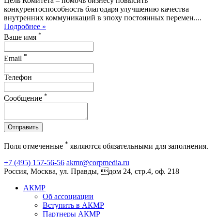
Цель Комитета – помочь бизнесу повысить
конкурентоспособность благодаря улучшению качества
внутренних коммуникаций в эпоху постоянных перемен....
Подробнее »
*
Ваше имя
*
Email
Телефон
*
Сообщение
Отправить
*
Поля отмеченные
являются обязательными для заполнения.
+7 (495) 157-56-56
akmr@corpmedia.ru
Россия, Москва, ул. Правды, дом 24, стр.4, оф. 218
АКМР
Об ассоциации
Вступить в АКМР
Партнеры АКМР