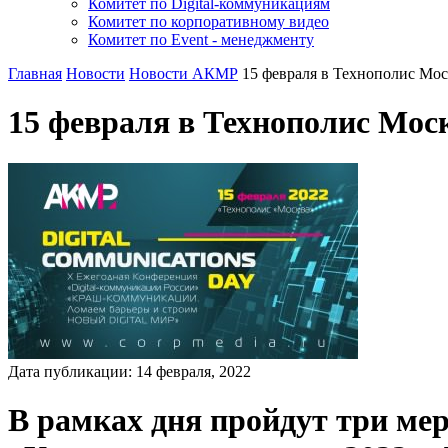
Комитет по Digital-коммуникациям
Комитет по корпоративному видео
Комитет по Event - менеджменту
Главная
Новости
Новости АКМР
15 февраля в Технополис Моск
15 февраля в Технополис Моск
Дата публикации:
14
февраля
,
2022
В рамках дня пройдут три мер