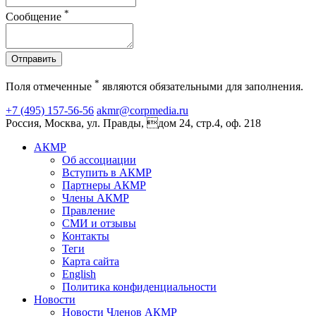
*
Сообщение
Отправить
*
Поля отмеченные
являются обязательными для заполнения.
+7 (495) 157-56-56
akmr@corpmedia.ru
Россия, Москва, ул. Правды, дом 24, стр.4, оф. 218
АКМР
Об ассоциации
Вступить в АКМР
Партнеры АКМР
Члены АКМР
Правление
СМИ и отзывы
Контакты
Теги
Карта сайта
English
Политика конфиденциальности
Новости
Новости Членов АКМР