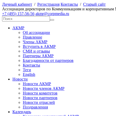
Личный кабинет
/
Регистрация
Контакты
/
Старый сайт
А
ссоциация директоров по
К
оммуникациям и корпоративным
+7 (495) 157-56-56
akmr@corpmedia.ru
АКМР
Об ассоциации
Правление
Члены АКМР
Вступить в АКМР
СМИ и отзывы
Партнеры АКМР
Благодарности от партнеров
Контакты
Теги
English
Новости
Новости АКМР
Новости членов АКМР
Новости комитетов
Новости партнеров
Новости отраслей
Поздравления
Календарь