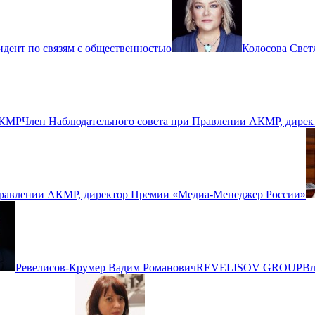
идент по связям с общественностью
Колосова Свет
КМР
Член Наблюдательного совета при Правлении АКМР, дире
Правлении АКМР, директор Премии «Медиа-Менеджер России»
Ревелисов-Крумер Вадим Романович
REVELISOV GROUP
Вл