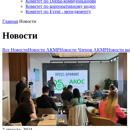
Комитет по Digital-коммуникациям
Комитет по корпоративному видео
Комитет по Event - менеджменту
Главная
Новости
Новости
Все Новости
Новости АКМР
Новости Членов АКМР
Новости ко
7
августа
,
2024