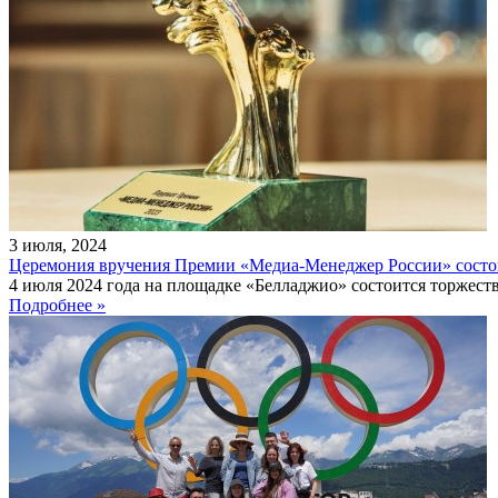
3
июля
,
2024
Церемония вручения Премии «Медиа-Менеджер России» состо
4 июля 2024 года на площадке «Белладжио» состоится торже
Подробнее »