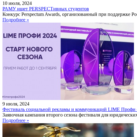
10
июля
,
2024
РАМУ ищет PERSPECTивных студентов
Конкурс Perspectum Awards, организованный при поддержке Ро
Подробнее »
9
июля
,
2024
Фестиваль социальной рекламы и коммуникаций LIME Профи о
Заявочная кампания второго сезона фестиваля для юридических 
Подробнее »