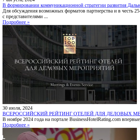
В формировании коммуникационной стратегии развития Дальне
Для обсуждения возможных форматов партнерства и в честь 25
с представителями ...
Подробнее »
30
июля
,
2024
ВСЕРОССИЙСКИЙ РЕЙТИНГ ОТЕЛЕЙ ДЛЯ ДЕЛОВЫХ М
В ноябре 2024 года на портале BusinessHotelRating.com впервые
Подробнее »