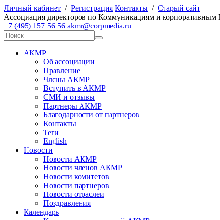
Личный кабинет
/
Регистрация
Контакты
/
Старый сайт
А
ссоциация директоров по
К
оммуникациям и корпоративным
+7 (495) 157-56-56
akmr@corpmedia.ru
АКМР
Об ассоциации
Правление
Члены АКМР
Вступить в АКМР
СМИ и отзывы
Партнеры АКМР
Благодарности от партнеров
Контакты
Теги
English
Новости
Новости АКМР
Новости членов АКМР
Новости комитетов
Новости партнеров
Новости отраслей
Поздравления
Календарь