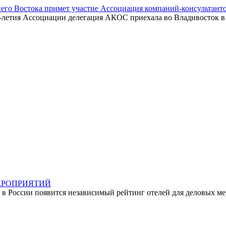
го Востока примет участие Ассоциация компаний-консультанто
-летия Ассоциации делегация АКОС приехала во Владивосток в 
ЕРОПРИЯТИЙ
 в России появится независимый рейтинг отелей для деловых меро