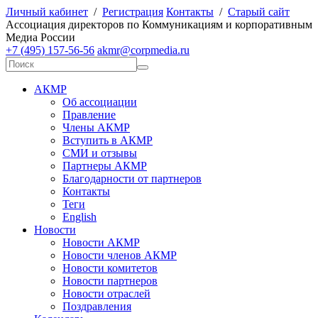
Личный кабинет
/
Регистрация
Контакты
/
Старый сайт
А
ссоциация директоров по
К
оммуникациям и корпоративным
М
едиа
Р
оссии
+7 (495) 157-56-56
akmr@corpmedia.ru
АКМР
Об ассоциации
Правление
Члены АКМР
Вступить в АКМР
СМИ и отзывы
Партнеры АКМР
Благодарности от партнеров
Контакты
Теги
English
Новости
Новости АКМР
Новости членов АКМР
Новости комитетов
Новости партнеров
Новости отраслей
Поздравления