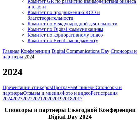
Комитет GR по развитию взаимодействия бизнеса
и власти
Комитет по продвижению КСО и
благотворительности
Комитет по международной деятельности
Комитет по Digital-коммуникациям
Комитет по корпоративному видео
Комитет по Event - менеджменту
Главная
Конференции
Digital Communications Day
Спонсоры и
партнеры
2024
2024
Презентации спикеров
Программа
Спикеры
Спонсоры и
партнеры
Отзывы и мнения
Фото и видео
Регистрация
2024
2023
2022
2021
2020
2019
2018
2017
Спонсоры и партнеры Ежегодной Конференции
Digital Day 2024