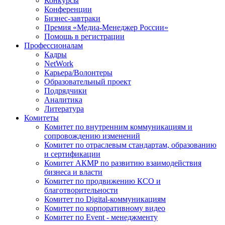
Конкурсы
Конференции
Бизнес-завтраки
Премия «Медиа-Менеджер России»
Помощь в регистрации
Профессионалам
Кадры
NetWork
Карьера/Волонтеры
Образовательный проект
Подрядчики
Аналитика
Литература
Комитеты
Комитет по внутренним коммуникациям и
сопровождению изменений
Комитет по отраслевым стандартам, образованию
и сертификации
Комитет АКМР по развитию взаимодействия
бизнеса и власти
Комитет по продвижению КСО и
благотворительности
Комитет по Digital-коммуникациям
Комитет по корпоративному видео
Комитет по Event - менеджменту