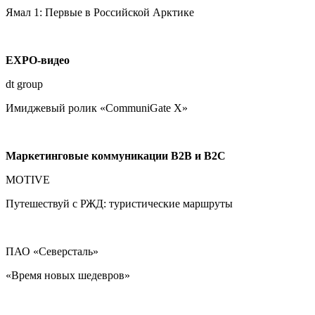
Ямал 1: Первые в Российской Арктике
EXPO
-видео
dt group
Имиджевый ролик «CommuniGate X»
Маркетинговые коммуникации
B
2
B
и
B
2
C
MOTIVE
Путешествуй с РЖД: туристические маршруты
ПАО «Северсталь»
«Время новых шедевров»