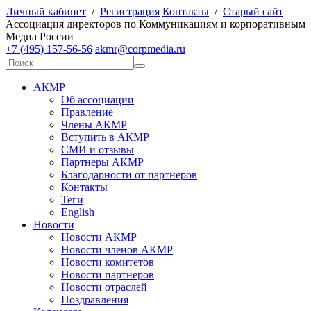
Личный кабинет
/
Регистрация
Контакты
/
Старый сайт
А
ссоциация директоров по
К
оммуникациям и корпоративным
М
едиа
Р
оссии
+7 (495) 157-56-56
akmr@corpmedia.ru
АКМР
Об ассоциации
Правление
Члены АКМР
Вступить в АКМР
СМИ и отзывы
Партнеры АКМР
Благодарности от партнеров
Контакты
Теги
English
Новости
Новости АКМР
Новости членов АКМР
Новости комитетов
Новости партнеров
Новости отраслей
Поздравления