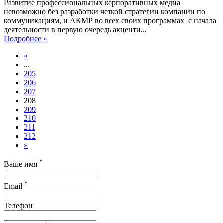
Развитие профессиональных корпоративных медиа
невозможно без разработки четкой стратегии компании по
коммуникациям, и АКМР во всех своих программах с начала
деятельности в первую очередь акценти...
Подробнее »
«
...
205
206
207
208
209
210
211
212
»
*
Ваше имя
*
Email
Телефон