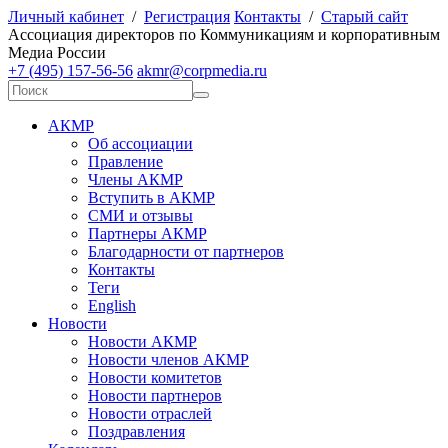
Личный кабинет
/
Регистрация
Контакты
/
Старый сайт
А
ссоциация директоров по
К
оммуникациям и корпоративным
М
едиа
Р
оссии
+7 (495) 157-56-56
akmr@corpmedia.ru
АКМР
Об ассоциации
Правление
Члены АКМР
Вступить в АКМР
СМИ и отзывы
Партнеры АКМР
Благодарности от партнеров
Контакты
Теги
English
Новости
Новости АКМР
Новости членов АКМР
Новости комитетов
Новости партнеров
Новости отраслей
Поздравления