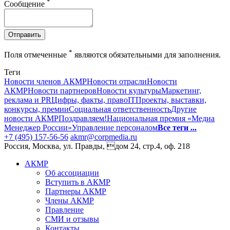
*
Сообщение
Отправить
*
Поля отмеченные
являются обязательными для заполнения.
Теги
Новости членов АКМР
Новости отрасли
Новости
АКМР
Новости партнеров
Новости культуры
Маркетинг,
реклама и PR
Цифры, факты, право
IT
Проекты, выставки,
конкурсы, премии
Социальная ответственность
Другие
новости АКМР
Поздравляем!
Национальная премия «Медиа
Менеджер России»
Управление персоналом
Все теги ...
+7 (495) 157-56-56
akmr@corpmedia.ru
Россия, Москва, ул. Правды, дом 24, стр.4, оф. 218
АКМР
Об ассоциации
Вступить в АКМР
Партнеры АКМР
Члены АКМР
Правление
СМИ и отзывы
Контакты