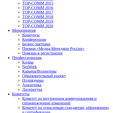
TOP-COMM 2015
TOP-COMM 2016
TOP-COMM 2017
TOP-COMM 2018
TOP-COMM 2019
TOP-COMM 2020
Мероприятия
Конкурсы
Конференции
Бизнес-завтраки
Премия «Медиа-Менеджер России»
Помощь в регистрации
Профессионалам
Кадры
NetWork
Карьера/Волонтеры
Образовательный проект
Подрядчики
Аналитика
Литература
Комитеты
Комитет по внутренним коммуникациям и
сопровождению изменений
Комитет по отраслевым стандартам, образованию
и сертификации