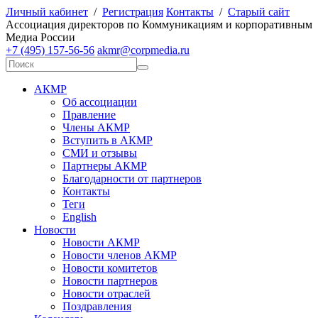
Личный кабинет
/
Регистрация
Контакты
/
Старый сайт
А
ссоциация директоров по
К
оммуникациям и корпоративным
М
едиа
Р
оссии
+7 (495) 157-56-56
akmr@corpmedia.ru
АКМР
Об ассоциации
Правление
Члены АКМР
Вступить в АКМР
СМИ и отзывы
Партнеры АКМР
Благодарности от партнеров
Контакты
Теги
English
Новости
Новости АКМР
Новости членов АКМР
Новости комитетов
Новости партнеров
Новости отраслей
Поздравления