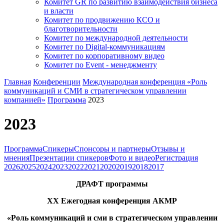
Комитет GR по развитию взаимодействия бизнеса
и власти
Комитет по продвижению КСО и
благотворительности
Комитет по международной деятельности
Комитет по Digital-коммуникациям
Комитет по корпоративному видео
Комитет по Event - менеджменту
Главная
Конференции
Международная конференция «Роль
коммуникаций и СМИ в стратегическом управлении
компанией»
Программа
2023
2023
Программа
Спикеры
Спонсоры и партнеры
Отзывы и
мнения
Презентации спикеров
Фото и видео
Регистрация
2026
2025
2024
2023
2022
2021
2020
2019
2018
2017
ДРАФТ программы
ХХ Ежегодная конференция АКМР
«Роль коммуникаций и сми в стратегическом управлении