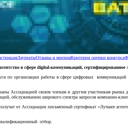
астникам
Лауреаты
Отзывы и мнения
Критерии оценки конкурса
Ф
гентство в сфере digital-коммуникаций, сертифицированно
ги по организации работы в сфере цифровых коммуникаций с э
ованы Ассоциацией своим членам и другим участникам рынка для
каций, обслуживанию широкого спектра запросов компании-клие
 получат от Ассоциации письменный сертификат «Лучшее агентс
 квалификационный отбор.