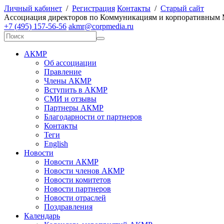
Личный кабинет
/
Регистрация
Контакты
/
Старый сайт
А
ссоциация директоров по
К
оммуникациям и корпоративным
+7 (495) 157-56-56
akmr@corpmedia.ru
АКМР
Об ассоциации
Правление
Члены АКМР
Вступить в АКМР
СМИ и отзывы
Партнеры АКМР
Благодарности от партнеров
Контакты
Теги
English
Новости
Новости АКМР
Новости членов АКМР
Новости комитетов
Новости партнеров
Новости отраслей
Поздравления
Календарь