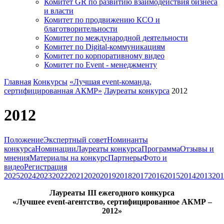
Комитет GR по развитию взаимодействия бизнеса
и власти
Комитет по продвижению КСО и
благотворительности
Комитет по международной деятельности
Комитет по Digital-коммуникациям
Комитет по корпоративному видео
Комитет по Event - менеджменту
Главная
Конкурсы
«Лучшая event-команда,
сертифицированная АКМР»
Лауреаты конкурса
2012
2012
Положение
Экспертный совет
Номинанты
конкурса
Номинации
Лауреаты конкурса
Программа
Отзывы и
мнения
Материалы на конкурс
Партнеры
Фото и
видео
Регистрация
2025
2024
2023
2022
2021
2020
2019
2018
2017
2016
2015
2014
2013
201
Лауреаты III ежегодного конкурса
«Лучшее event-агентство, сертифицированное АКМР –
2012»