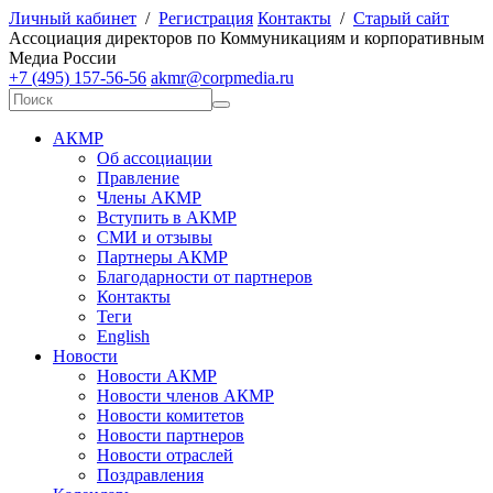
Личный кабинет
/
Регистрация
Контакты
/
Старый сайт
А
ссоциация директоров по
К
оммуникациям и корпоративным
М
едиа
Р
оссии
+7 (495) 157-56-56
akmr@corpmedia.ru
АКМР
Об ассоциации
Правление
Члены АКМР
Вступить в АКМР
СМИ и отзывы
Партнеры АКМР
Благодарности от партнеров
Контакты
Теги
English
Новости
Новости АКМР
Новости членов АКМР
Новости комитетов
Новости партнеров
Новости отраслей
Поздравления