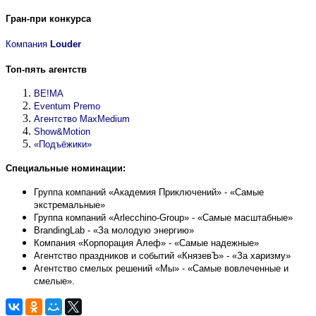
Гран-при конкурса
Компания
Louder
Топ-пять агентств
BE!MA
Eventum Premo
Агентство
MaxMedium
Show&Motion
«Подъёжики»
Специальные номинации:
Группа компаний «Академия Приключений» - «Самые
экстремальные»
Группа компаний «Arlecchino-Group» - «Самые масштабные»
BrandingLab - «За молодую энергию»
Компания «Корпорация Алеф» - «Самые надежные»
Агентство праздников и событий «КнязевЪ» - «За харизму»
Агентство смелых решений «Мы» - «Самые вовлеченные и
смелые».