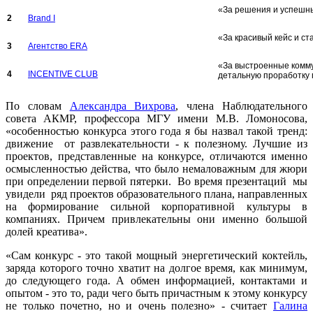
«За решения и успешн
2
Brand I
«За красивый кейс и с
3
Агентство ERA
«За выстроенные комму
4
INCENTIVE CLUB
детальную проработку 
По словам
Александра Вихрова
, члена Наблюдательного
совета АКМР, профессора МГУ имени М.В. Ломоносова,
«особенностью конкурса этого года я бы назвал такой тренд:
движение от развлекательности - к полезному. Лучшие из
проектов, представленные на конкурсе, отличаются именно
осмысленностью действа, что было немаловажным для жюри
при определении первой пятерки. Во время презентаций мы
увидели ряд проектов образовательного плана, направленных
на формирование сильной корпоративной культуры в
компаниях. Причем привлекательны они именно большой
долей креатива».
«Сам конкурс - это такой мощный энергетический коктейль,
заряда которого точно хватит на долгое время, как минимум,
до следующего года. А обмен информацией, контактами и
опытом - это то, ради чего быть причастным к этому конкурсу
не только почетно, но и очень полезно» - считает
Галина