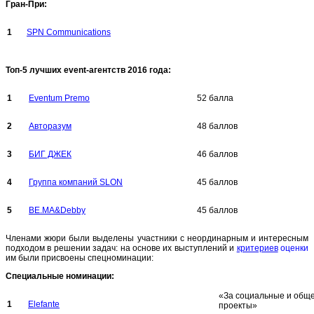
Гран-При:
1
SPN Communications
Топ-5 лучших event-агентств 2016 года:
1
Eventum Premo
52 балла
2
Авторазум
48 баллов
3
БИГ ДЖЕК
46 баллов
4
Группа компаний SLON
45 баллов
5
BE.MA&Debby
45 баллов
Членами жюри были выделены участники с неординарным и интересным
подходом в решении задач: на основе их выступлений и
критериев
оценки
им были присвоены спецноминации:
Специальные номинации
:
«За социальные и общ
1
Elefante
проекты»