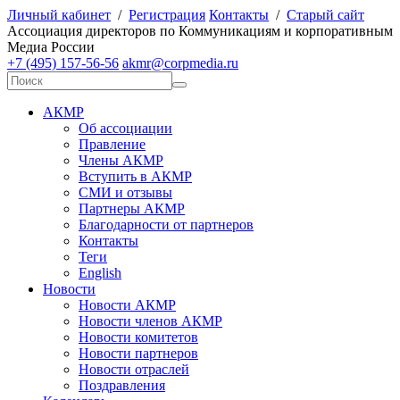
Личный кабинет
/
Регистрация
Контакты
/
Старый сайт
А
ссоциация директоров по
К
оммуникациям и корпоративным
М
едиа
Р
оссии
+7 (495) 157-56-56
akmr@corpmedia.ru
АКМР
Об ассоциации
Правление
Члены АКМР
Вступить в АКМР
СМИ и отзывы
Партнеры АКМР
Благодарности от партнеров
Контакты
Теги
English
Новости
Новости АКМР
Новости членов АКМР
Новости комитетов
Новости партнеров
Новости отраслей
Поздравления