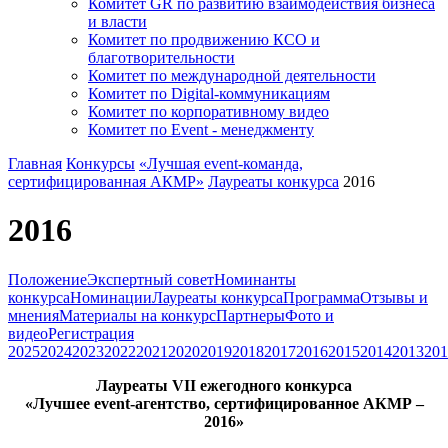
Комитет GR по развитию взаимодействия бизнеса
и власти
Комитет по продвижению КСО и
благотворительности
Комитет по международной деятельности
Комитет по Digital-коммуникациям
Комитет по корпоративному видео
Комитет по Event - менеджменту
Главная
Конкурсы
«Лучшая event-команда,
сертифицированная АКМР»
Лауреаты конкурса
2016
2016
Положение
Экспертный совет
Номинанты
конкурса
Номинации
Лауреаты конкурса
Программа
Отзывы и
мнения
Материалы на конкурс
Партнеры
Фото и
видео
Регистрация
2025
2024
2023
2022
2021
2020
2019
2018
2017
2016
2015
2014
2013
201
Лауреаты VII ежегодного конкурса
«Лучшее event-агентство, сертифицированное АКМР –
2016»