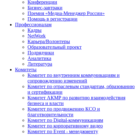
Конференции
Бизнес-завтраки
Премия «Медиа-Менеджер России»
Помощь в регистрации
Профессионалам
Кадры
NetWork
Карьера/Волонтеры
Образовательный проект
Подрядчики
Аналитика
Литература
Комитеты
Комитет по внутренним коммуникациям и
сопровождению изменений
Комитет по отраслевым стандартам, образованию
и сертификации
Комитет АКМР по развитию взаимодействия
бизнеса и власти
Комитет по продвижению КСО и
благотворительности
Комитет по Digital-коммуникациям
Комитет по корпоративному видео
Комитет по Event - менеджменту