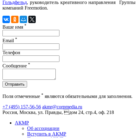
Гольдфельд
, руководитель креативного направления Группы
компаний Freemotion.
*
Ваше имя
*
Email
Телефон
*
Сообщение
Отправить
*
Поля отмеченные
являются обязательными для заполнения.
+7 (495) 157-56-56
akmr@corpmedia.ru
Россия, Москва, ул. Правды, дом 24, стр.4, оф. 218
АКМР
Об ассоциации
Вступить в АКМР