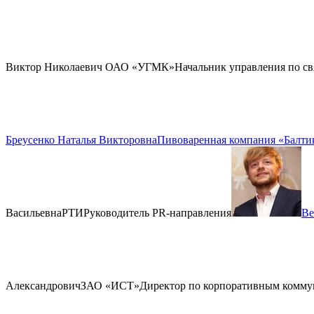
Виктор Николаевич
ОАО «УГМК»
Начальник управления по св
Бреусенко Наталья Викторовна
Пивоваренная компания «Балти
Васильевна
РТИ
Руководитель PR-направления
Ве
Александрович
ЗАО «ИСТ»
Директор по корпоративным комму