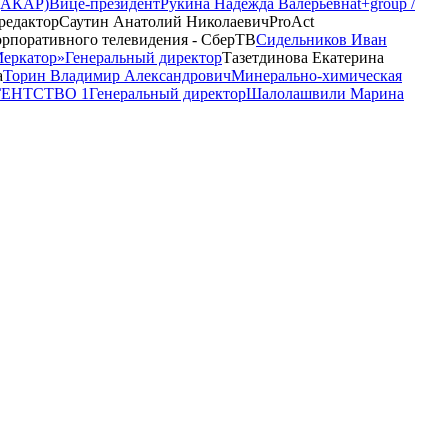
 (АКАР)
Вице-президент
Рукина Надежда Валерьевна
t+group /
редактор
Саутин Анатолий Николаевич
ProAct
орпоративного телевидения - СберТВ
Сидельников Иван
Меркатор»
Генеральный директор
Тазетдинова Екатерина
а
Торин Владимир Александрович
Минерально-химическая
АГЕНТСТВО 1
Генеральный директор
Шалолашвили Марина