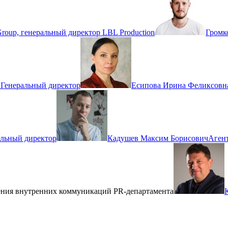
roup, генеральный директор LBL Production
Громк
P
Генеральный директор
Есипова Ирина Феликсовн
альный директор
Кадушев Максим Борисович
Агент
ения внутренних коммуникаций PR-департамента