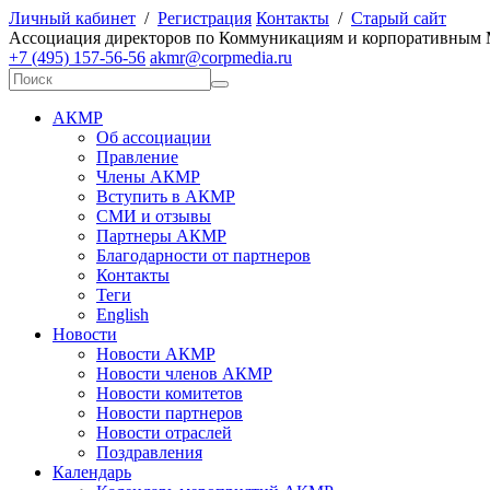
Личный кабинет
/
Регистрация
Контакты
/
Старый сайт
А
ссоциация директоров по
К
оммуникациям и корпоративным
+7 (495) 157-56-56
akmr@corpmedia.ru
АКМР
Об ассоциации
Правление
Члены АКМР
Вступить в АКМР
СМИ и отзывы
Партнеры АКМР
Благодарности от партнеров
Контакты
Теги
English
Новости
Новости АКМР
Новости членов АКМР
Новости комитетов
Новости партнеров
Новости отраслей
Поздравления
Календарь