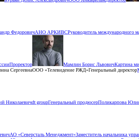
андр Федорович
АНО АРКИВС
Руководитель международного м
ссии
Проректор
Мамлин Борис Львович
Картина м
рина Сергеевна
ООО «Телевидение РЖД»
Генеральный директор
й Николаевич
dt group
Генеральный продюсер
Поликарпова Юлия
евич
АО «Северсталь Менеджмент»
Заместитель начальника упр