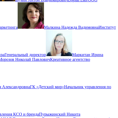
аркетинга
Малкина Надежда Вадимовна
Институт
ира
Генеральный директор
Маркитан Ирина
Морозов Николай Павлович
Креативное агентство
 Александровна
ГК «Детский мир»
Начальник управления по
авления КСО и бренда
Пурыжинский Никита