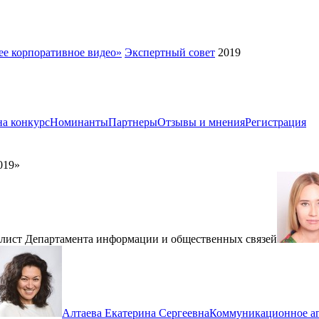
е корпоративное видео»
Экспертный совет
2019
а конкурс
Номинанты
Партнеры
Отзывы и мнения
Регистрация
019»
лист Департамента информации и общественных связей
Алтаева Екатерина Сергеевна
Коммуникационное аг