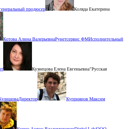
 генеральный продюсер
Коляда Екатерина
Котова Алина Валерьевна
Рунетсервис ФМ
Исполнительный
рт
Кузнецова Елена Евгеньевна
"Русская
Кулишова
Директор
Куприянов Максим
Кучин Антон Владимирович
Digital Lab/ООО