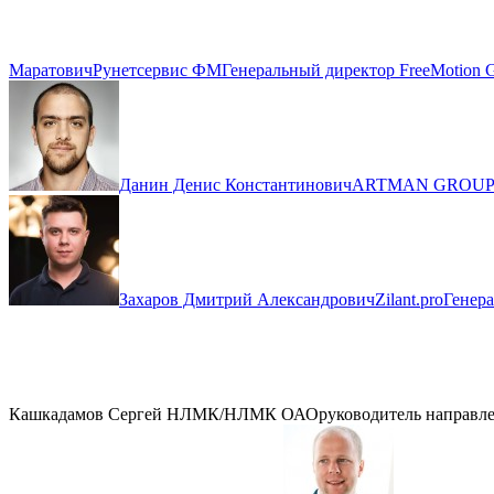
Маратович
Рунетсервис ФМ
Генеральный директор FreeMotion G
Данин Денис Константинович
ARTMAN GROU
Захаров Дмитрий Александрович
Zilant.pro
Генер
Кашкадамов Сергей
НЛМК/НЛМК ОАО
руководитель направл