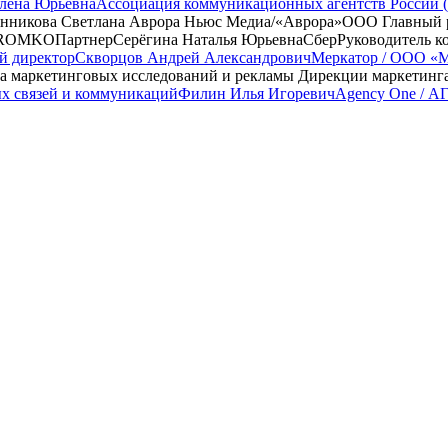
лена Юрьевна
Ассоциация коммуникационных агентств России
нникова Светлана
Аврора Ньюс Медиа/«Аврора»ООО
Главный 
ROMKO
Партнер
Серёгина Наталья Юрьевна
Сбер
Руководитель к
й директор
Скворцов Андрей Александрович
Меркатор / ООО «
ла маркетинговых исследований и рекламы Дирекции маркетинг
х связей и коммуникаций
Филин Илья Игоревич
Agency One / 