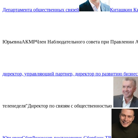
Департамента общественных связей
Киташкин К
Юрьевна
АКМР
Член Наблюдательного совета при Правлении
директор, управляющий партнер, директор по развитию бизнес
теленеделя"
Директор по связям с общественностью
Юрьевич
Сбер
Режиссер-постановщик Сбербанк ТВ