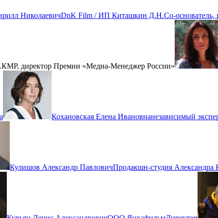
ирилл Николаевич
DnK Film / ИП Киташкин Д.Н.
Со-основатель,
 АКМР, директор Премии «Медиа-Менеджер России»
а
Кохановская Елена Ивановна
независимый экспе
Кулишов Александр Павлович
Продакшн-студия Александра 
Курьян Денис Александрович
ООО Янкафильм
Директор