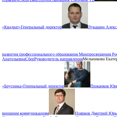
«Квадрат»
Генеральный директор
Лукашин Алекс
развития профессионального образования Минпросвещения Ро
Анатольевна
Сбер
Руководитель направления
Мельникова Екате
«Брусника»
Генеральный директор
Пижанков Юри
внешним коммуникациям
Поярков Дмитрий Юрь