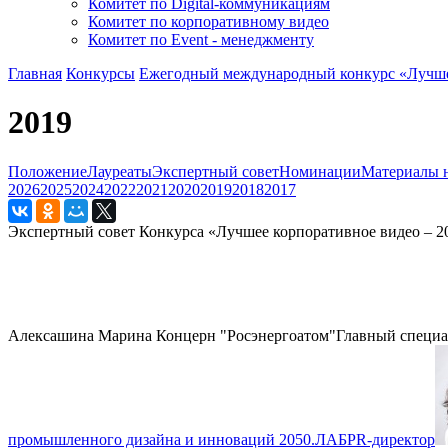
Комитет по Digital-коммуникациям
Комитет по корпоративному видео
Комитет по Event - менеджменту
Главная
Конкурсы
Ежегодный международный конкурс «Лучше
2019
Положение
Лауреаты
Экспертный совет
Номинации
Материалы н
2026
2025
2024
2022
2021
2020
2019
2018
2017
Экспертный совет Конкурса «Лучшее корпоративное видео – 2
Алексашина Марина
Концерн "Росэнергоатом"
Главный специа
промышленного дизайна и инноваций 2050.ЛАБ
PR-директор