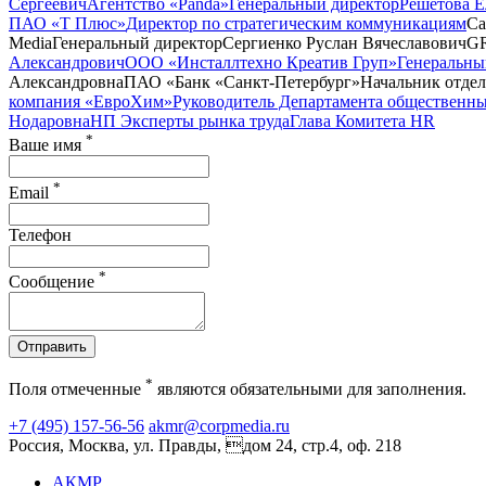
Сергеевич
Агентство «Panda»
Генеральный директор
Решетова Е
ПАО «Т Плюс»
Директор по стратегическим коммуникациям
Са
Media
Генеральный директор
Сергиенко Руслан Вячеславович
G
Александрович
ООО «Инсталлтехно Креатив Груп»
Генеральны
Александровна
ПАО «Банк «Санкт-Петербург»
Начальник отде
компания «ЕвроХим»
Руководитель Департамента общественны
Нодаровна
НП Эксперты рынка труда
Глава Комитета HR
*
Ваше имя
*
Email
Телефон
*
Сообщение
Отправить
*
Поля отмеченные
являются обязательными для заполнения.
+7 (495) 157-56-56
akmr@corpmedia.ru
Россия, Москва, ул. Правды, дом 24, стр.4, оф. 218
АКМР