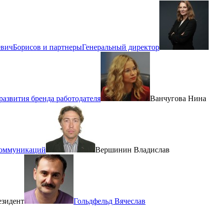
евич
Борисов и партнеры
Генеральный директор
азвития бренда работодателя
Ванчугова Нина
коммуникаций
Вершинин Владислав
езидент
Гольдфельд Вячеслав