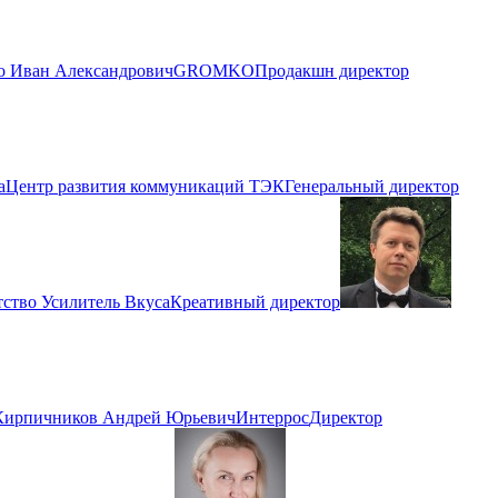
о Иван Александрович
GROMKO
Продакшн директор
а
Центр развития коммуникаций ТЭК
Генеральный директор
ство Усилитель Вкуса
Креативный директор
Кирпичников Андрей Юрьевич
Интеррос
Директор