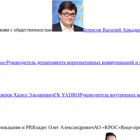
язям с общественностью
Борисов Василий Аркадь
ка»
Руководитель департамента корпоративных коммуникаций и р
зиров Халил Эльдарович
ГК YADRO
Руководитель внутренних 
никациям и PR
Владес Олег Александрович
АО «КРОС»
Вице-пр