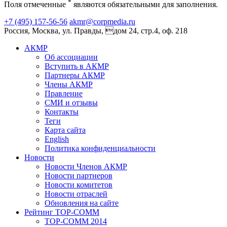
*
Поля отмеченные
являются обязательными для заполнения.
+7 (495) 157-56-56
akmr@corpmedia.ru
Россия, Москва, ул. Правды, дом 24, стр.4, оф. 218
АКМР
Об ассоциации
Вступить в АКМР
Партнеры АКМР
Члены АКМР
Правление
СМИ и отзывы
Контакты
Теги
Карта сайта
English
Политика конфиденциальности
Новости
Новости Членов АКМР
Новости партнеров
Новости комитетов
Новости отраслей
Обновления на сайте
Рейтинг TOP-COMM
TOP-COMM 2014