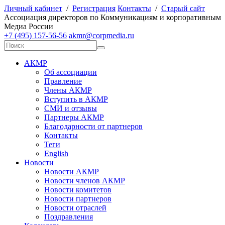
Личный кабинет
/
Регистрация
Контакты
/
Старый сайт
А
ссоциация директоров по
К
оммуникациям и корпоративным
М
едиа
Р
оссии
+7 (495) 157-56-56
akmr@corpmedia.ru
АКМР
Об ассоциации
Правление
Члены АКМР
Вступить в АКМР
СМИ и отзывы
Партнеры АКМР
Благодарности от партнеров
Контакты
Теги
English
Новости
Новости АКМР
Новости членов АКМР
Новости комитетов
Новости партнеров
Новости отраслей
Поздравления