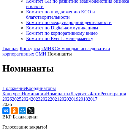
Комитет GR по развитию взаимодействия бизнеса
и власти
Комитет по продвижению КСО и
благотворительности
Комитет по международной деятельности
Комитет по Digital-коммуникациям
Комитет по корпоративному видео
Комитет по Event - менеджменту
Главная
Конкурсы
«МИКС» молодые исследователи
корпоративных СМИ
Номинанты
Номинанты
Положение
Координаторы
Конкурса
Номинации
Номинанты
Лауреаты
Фото
Регистрация
2026
2025
2024
2023
2022
2021
2020
2019
2018
2017
2026
ВКР Бакалавриат
Голосование закрыто!