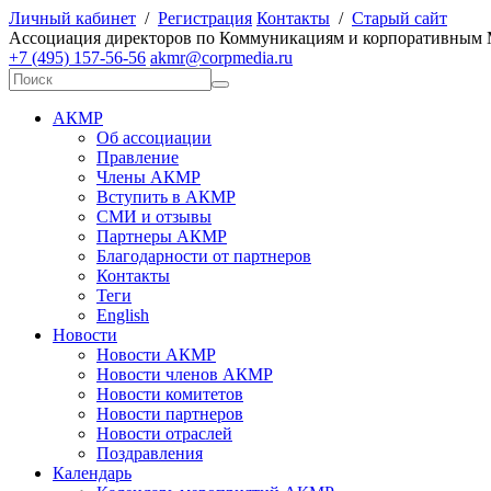
Личный кабинет
/
Регистрация
Контакты
/
Старый сайт
А
ссоциация директоров по
К
оммуникациям и корпоративным
+7 (495) 157-56-56
akmr@corpmedia.ru
АКМР
Об ассоциации
Правление
Члены АКМР
Вступить в АКМР
СМИ и отзывы
Партнеры АКМР
Благодарности от партнеров
Контакты
Теги
English
Новости
Новости АКМР
Новости членов АКМР
Новости комитетов
Новости партнеров
Новости отраслей
Поздравления
Календарь