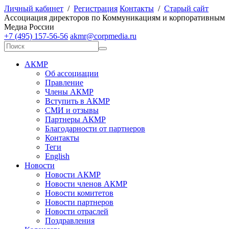
Личный кабинет
/
Регистрация
Контакты
/
Старый сайт
А
ссоциация директоров по
К
оммуникациям и корпоративным
М
едиа
Р
оссии
+7 (495) 157-56-56
akmr@corpmedia.ru
АКМР
Об ассоциации
Правление
Члены АКМР
Вступить в АКМР
СМИ и отзывы
Партнеры АКМР
Благодарности от партнеров
Контакты
Теги
English
Новости
Новости АКМР
Новости членов АКМР
Новости комитетов
Новости партнеров
Новости отраслей
Поздравления