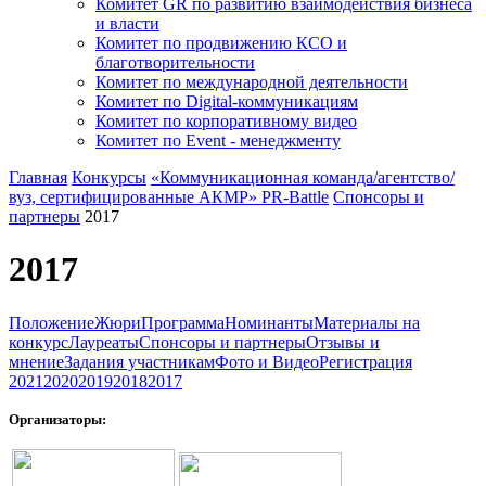
Комитет GR по развитию взаимодействия бизнеса
и власти
Комитет по продвижению КСО и
благотворительности
Комитет по международной деятельности
Комитет по Digital-коммуникациям
Комитет по корпоративному видео
Комитет по Event - менеджменту
Главная
Конкурсы
«Коммуникационная команда/агентство/
вуз, сертифицированные АКМР» PR-Battle
Спонсоры и
партнеры
2017
2017
Положение
Жюри
Программа
Номинанты
Материалы на
конкурс
Лауреаты
Спонсоры и партнеры
Отзывы и
мнение
Задания участникам
Фото и Видео
Регистрация
2021
2020
2019
2018
2017
Организаторы: