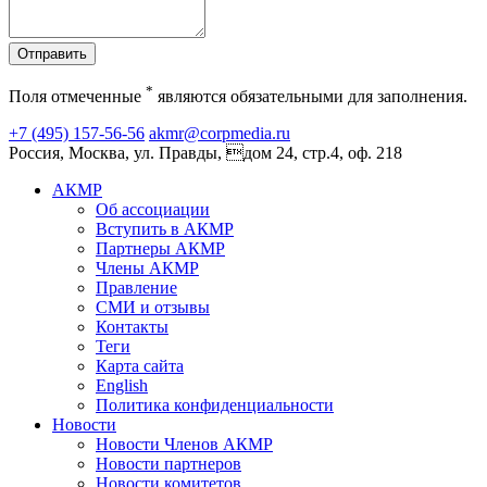
Отправить
*
Поля отмеченные
являются обязательными для заполнения.
+7 (495) 157-56-56
akmr@corpmedia.ru
Россия, Москва, ул. Правды, дом 24, стр.4, оф. 218
АКМР
Об ассоциации
Вступить в АКМР
Партнеры АКМР
Члены АКМР
Правление
СМИ и отзывы
Контакты
Теги
Карта сайта
English
Политика конфиденциальности
Новости
Новости Членов АКМР
Новости партнеров
Новости комитетов