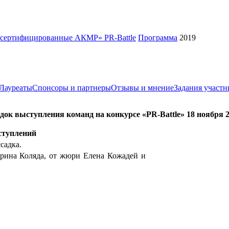
, сертифицированные АКМР» PR-Battle
Программа
2019
Лауреаты
Спонсоры и партнеры
Отзывы и мнение
Задания участ
док выступления команд на конкурсе «PR-Battle» 18 ноября 2
ступлений
садка.
ерина Коляда, от жюри Елена Кожадей и