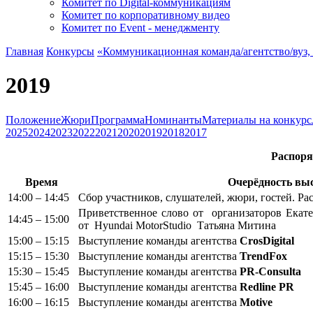
Комитет по Digital-коммуникациям
Комитет по корпоративному видео
Комитет по Event - менеджменту
Главная
Конкурсы
«Коммуникационная команда/агентство/вуз
2019
Положение
Жюри
Программа
Номинанты
Материалы на конкурс
2025
2024
2023
2022
2021
2020
2019
2018
2017
Распоря
Время
Очерёдность вы
14:00 – 14:45
Сбор участников, слушателей, жюри, гостей. Рас
Приветственное слово от организаторов Екат
14:45 – 15:00
от Hyundai MotorStudio Татьяна Митина
15:00 – 15:15
Выступление команды агентства
CrosDigital
15:15 – 15:30
Выступление команды агентства
TrendFox
15:30 – 15:45
Выступление команды агентства
PR-Consulta
15:45 – 16:00
Выступление команды агентства
Redline PR
16:00 – 16:15
Выступление команды агентства
Motive