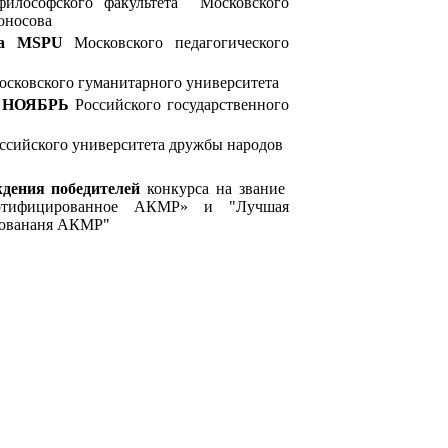
илософского факультета Московского
оносова
ia MSPU
Московского педагогического
сковского гуманитарного университета
 НОЯБРЬ
Российского государственного
ссийского университета дружбы народов
дения победителей
конкурса на звание
ертифицированное АКМР» и "Лучшая
ровананя АКМР"