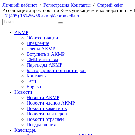
Личный кабинет
/
Регистрация
Контакты
/
Старый сайт
А
ссоциация директоров по
К
оммуникациям и корпоративным
+7 (495) 157-56-56
akmr@corpmedia.ru
АКМР
Об ассоциации
Правление
Члены АКМР
Вступить в АКМР
СМИ и отзывы
Партнеры АКМР
Благодарности от партнеров
Контакты
Теги
English
Новости
Новости АКМР
Новости членов АКМР
Новости комитетов
Новости партнеров
Новости отраслей
Поздравления
Календарь