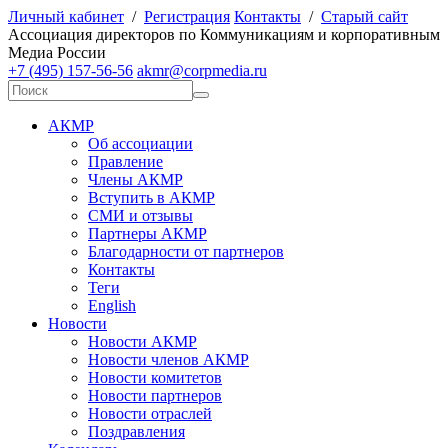
Личный кабинет
/
Регистрация
Контакты
/
Старый сайт
А
ссоциация директоров по
К
оммуникациям и корпоративным
М
едиа
Р
оссии
+7 (495) 157-56-56
akmr@corpmedia.ru
АКМР
Об ассоциации
Правление
Члены АКМР
Вступить в АКМР
СМИ и отзывы
Партнеры АКМР
Благодарности от партнеров
Контакты
Теги
English
Новости
Новости АКМР
Новости членов АКМР
Новости комитетов
Новости партнеров
Новости отраслей
Поздравления