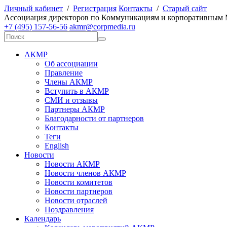
Личный кабинет
/
Регистрация
Контакты
/
Старый сайт
А
ссоциация директоров по
К
оммуникациям и корпоративным
+7 (495) 157-56-56
akmr@corpmedia.ru
АКМР
Об ассоциации
Правление
Члены АКМР
Вступить в АКМР
СМИ и отзывы
Партнеры АКМР
Благодарности от партнеров
Контакты
Теги
English
Новости
Новости АКМР
Новости членов АКМР
Новости комитетов
Новости партнеров
Новости отраслей
Поздравления
Календарь