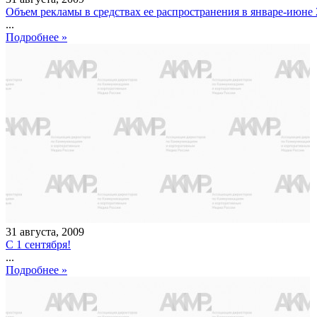
Объем рекламы в средствах ее распространения в январе-июне 
...
Подробнее »
31
августа
,
2009
С 1 сентября!
...
Подробнее »