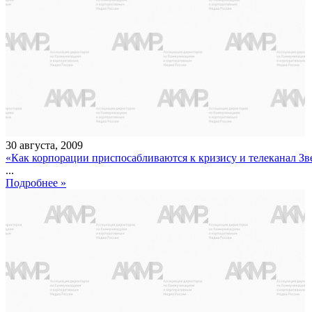
30
августа
,
2009
«Как корпорации приспосабливаются к кризису и телеканал Зв
...
Подробнее »