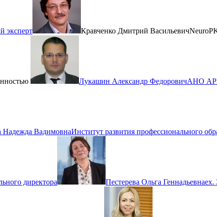
й эксперт
Кравченко Дмитрий Васильевич
NeuroP
венностью
Лукашин Александр Федорович
АНО А
 Надежда Вадимовна
Институт развития профессионального об
льного директора
Пестерева Ольга Геннадьевна
ex.