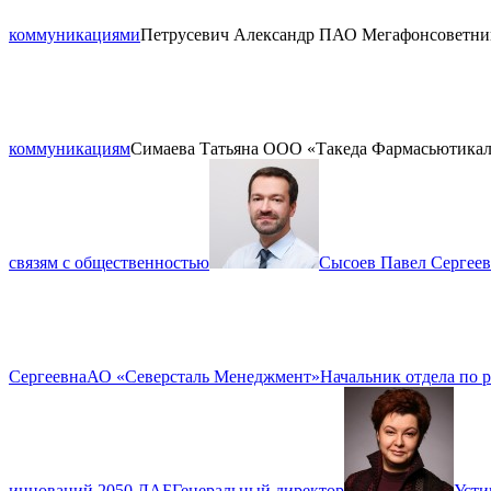
коммуникациями
Петрусевич Александр
ПАО Мегафон
советни
коммуникациям
Симаева Татьяна
ООО «Такеда Фармасьютикал
связям с общественностью
Сысоев Павел Сергее
Сергеевна
АО «Северсталь Менеджмент»
Начальник отдела по 
инноваций 2050.ЛАБ
Генеральный директор
Усти