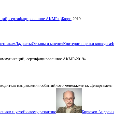
икаций, сертифицированное АКМР»
Жюри
2019
астникам
Лауреаты
Отзывы и мнения
Критерии оценки конкурса
Ф
tal-коммуникаций, сертифицированное АКМР-2019»
оводитель направления событийного менеджмента, Департамент
ениям и устойчивому развитию
Бирюков Андрей 