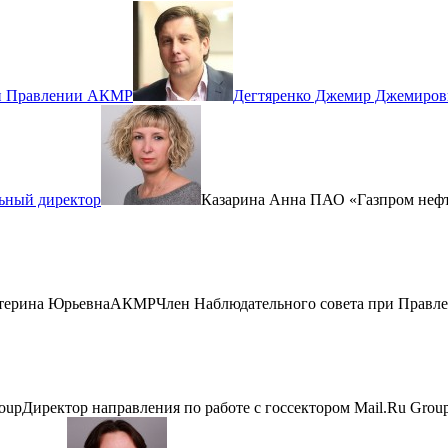
ри Правлении АКМР
Дегтяренко Джемир Джемиров
ьный директор
Казарина Анна
ПАО «Газпром неф
терина Юрьевна
АКМР
Член Наблюдательного совета при Прав
oup
Директор направления по работе с госсектором Mail.Ru Gro