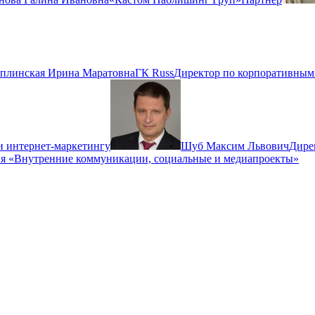
плинская Ирина Маратовна
ГК Russ
Директор по корпоративны
и интернет-маркетингу
Шуб Максим Львович
Дире
ия «Внутренние коммуникации, социальные и медиапроекты»