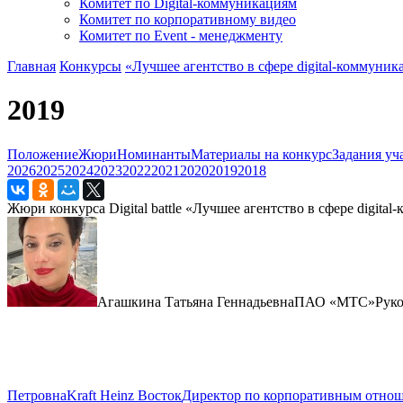
Комитет по Digital-коммуникациям
Комитет по корпоративному видео
Комитет по Event - менеджменту
Главная
Конкурсы
«Лучшее агентство в сфере digital-коммун
2019
Положение
Жюри
Номинанты
Материалы на конкурс
Задания уч
2026
2025
2024
2023
2022
2021
2020
2019
2018
Жюри конкурса Digital battle «Лучшее агентство в сфере digi
Агашкина Татьяна Геннадьевна
ПАО «МТС»
Рук
Петровна
Kraft Heinz Восток
Директор по корпоративным отнош