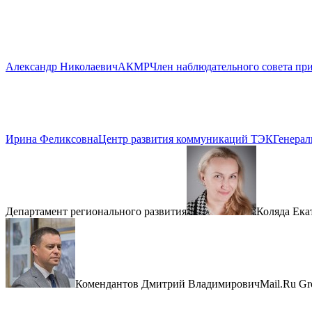
Александр Николаевич
АКМР
Член наблюдательного совета п
Ирина Феликсовна
Центр развития коммуникаций ТЭК
Генерал
Департамент регионального развития
Коляда Ека
Комендантов Дмитрий Владимирович
Mail.Ru Gr