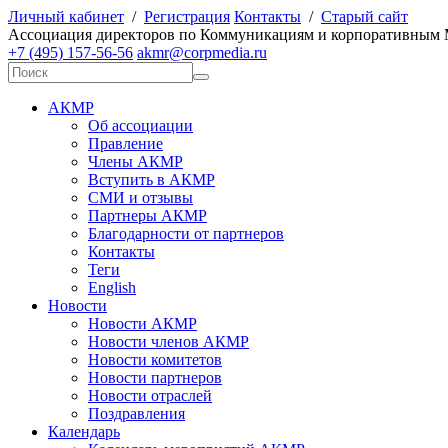
Личный кабинет
/
Регистрация
Контакты
/
Старый сайт
А
ссоциация директоров по
К
оммуникациям и корпоративным
+7 (495) 157-56-56
akmr@corpmedia.ru
АКМР
Об ассоциации
Правление
Члены АКМР
Вступить в АКМР
СМИ и отзывы
Партнеры АКМР
Благодарности от партнеров
Контакты
Теги
English
Новости
Новости АКМР
Новости членов АКМР
Новости комитетов
Новости партнеров
Новости отраслей
Поздравления
Календарь