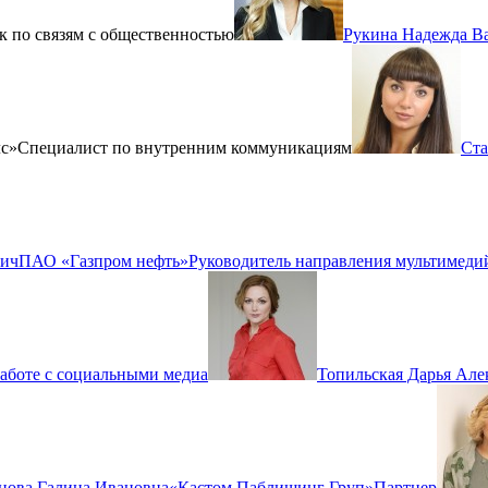
к по связям с общественностью
Рукина Надежда В
с»
Специалист по внутренним коммуникациям
Ста
вич
ПАО «Газпром нефть»
Руководитель направления мультимеди
работе с социальными медиа
Топильская Дарья Але
нова Галина Ивановна
«Кастом Паблишинг Груп»
Партнер