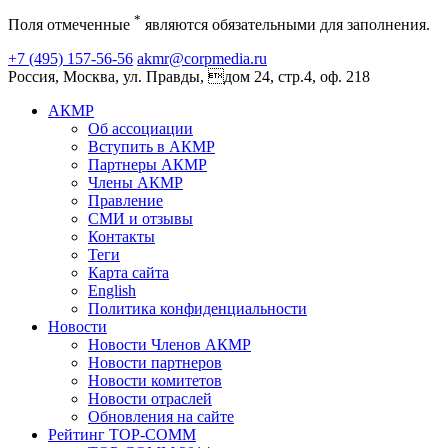
*
Поля отмеченные
являются обязательными для заполнения.
+7 (495) 157-56-56
akmr@corpmedia.ru
Россия, Москва, ул. Правды, дом 24, стр.4, оф. 218
АКМР
Об ассоциации
Вступить в АКМР
Партнеры АКМР
Члены АКМР
Правление
СМИ и отзывы
Контакты
Теги
Карта сайта
English
Политика конфиденциальности
Новости
Новости Членов АКМР
Новости партнеров
Новости комитетов
Новости отраслей
Обновления на сайте
Рейтинг TOP-COMM