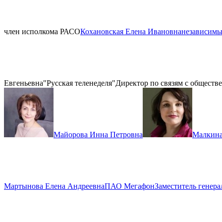
член исполкома РАСО
Кохановская Елена Ивановна
независимы
Евгеньевна
"Русская теленеделя"
Директор по связям с общест
Майорова Инна Петровна
Малкина
Мартынова Елена Андреевна
ПАО Мегафон
Заместитель генера