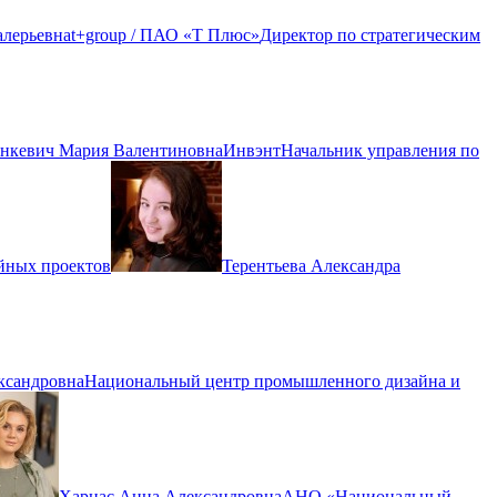
алерьевна
t+group / ПАО «Т Плюс»
Директор по стратегическим
нкевич Мария Валентиновна
Инвэнт
Начальник управления по
йных проектов
Терентьева Александра
ксандровна
Национальный центр промышленного дизайна и
Харнас Анна Александровна
АНО «Национальный