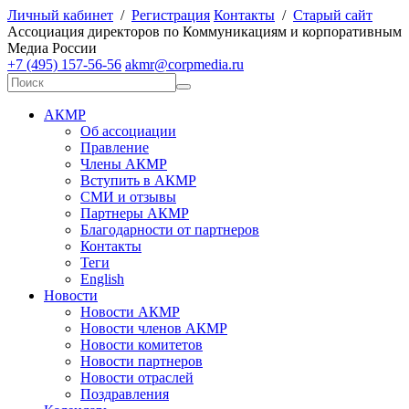
Личный кабинет
/
Регистрация
Контакты
/
Старый сайт
А
ссоциация директоров по
К
оммуникациям и корпоративным
М
едиа
Р
оссии
+7 (495) 157-56-56
akmr@corpmedia.ru
АКМР
Об ассоциации
Правление
Члены АКМР
Вступить в АКМР
СМИ и отзывы
Партнеры АКМР
Благодарности от партнеров
Контакты
Теги
English
Новости
Новости АКМР
Новости членов АКМР
Новости комитетов
Новости партнеров
Новости отраслей
Поздравления