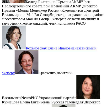
Коляда Екатерина Юрьевна
АКМР
Член
Наблюдательного совета при Правлении АКМР, директор
Премии «Медиа-Менеджер России»
Комендантов Дмитрий
Владимирович
Mail.Ru Group
Директор направления по работе
с госсектором Mail.Ru Group Эксперт в области внешних и
внутренних коммуникаций, член исполкома РАСО
Кохановская Елена Ивановна
независимый
эксперт
Кравченко Дмитрий
Васильевич
NeuroPKG
Управляющий партнёр
Кузнецова Елена Евгеньевна
"Русская теленеделя"
Директор