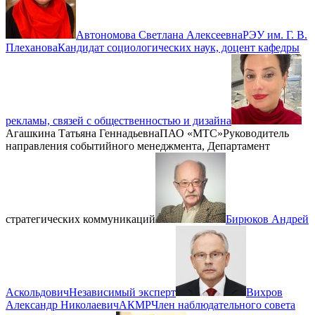
Автономова Светлана Алексеевна
РЭУ им. Г. В.
Плеханова
Кандидат социологических наук, доцент кафедры
рекламы, связей с общественностью и дизайна
Агашкина Татьяна Геннадьевна
ПАО «МТС»
Руководитель
направления событийного менеджмента, Департамент
стратегических коммуникаций
Бирюков Андрей
Аскольдович
Независимый эксперт
Вихров
Александр Николаевич
АКМР
Член наблюдательного совета