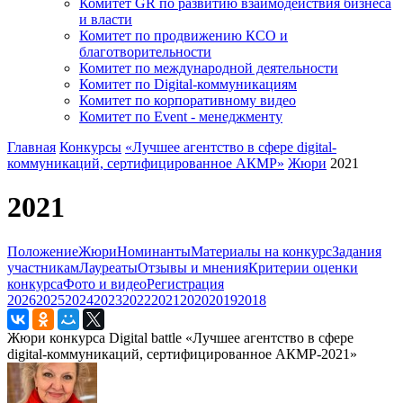
Комитет GR по развитию взаимодействия бизнеса
и власти
Комитет по продвижению КСО и
благотворительности
Комитет по международной деятельности
Комитет по Digital-коммуникациям
Комитет по корпоративному видео
Комитет по Event - менеджменту
Главная
Конкурсы
«Лучшее агентство в сфере digital-
коммуникаций, сертифицированное АКМР»
Жюри
2021
2021
Положение
Жюри
Номинанты
Материалы на конкурс
Задания
участникам
Лауреаты
Отзывы и мнения
Критерии оценки
конкурса
Фото и видео
Регистрация
2026
2025
2024
2023
2022
2021
2020
2019
2018
Жюри конкурса Digital battle «Лучшее агентство в сфере
digital-коммуникаций, сертифицированное АКМР-2021»