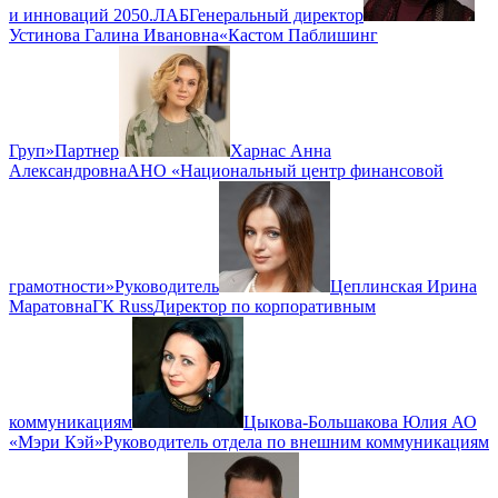
и инноваций 2050.ЛАБ
Генеральный директор
Устинова Галина Ивановна
«Кастом Паблишинг
Груп»
Партнер
Харнас Анна
Александровна
АНО «Национальный центр финансовой
грамотности»
Руководитель
Цеплинская Ирина
Маратовна
ГК Russ
Директор по корпоративным
коммуникациям
Цыкова-Большакова Юлия
АО
«Мэри Кэй»
Руководитель отдела по внешним коммуникациям