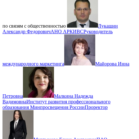
по связям с общественностью
Лукашин
Александр Федорович
АНО АРКИВС
Руководитель
международного маркетинга
Майорова Инна
Петровна
Малкина Надежда
Вадимовна
Институт развития профессионального
образования Минпросвещения России
Проректор