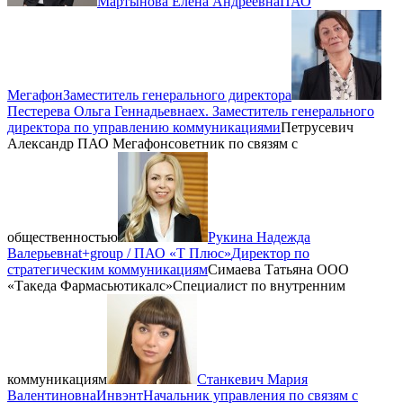
Мартынова Елена Андреевна
ПАО
Мегафон
Заместитель генерального директора
Пестерева Ольга Геннадьевна
ex. Заместитель генерального
директора по управлению коммуникациями
Петрусевич
Александр
ПАО Мегафон
советник по связям с
общественностью
Рукина Надежда
Валерьевна
t+group / ПАО «Т Плюс»
Директор по
стратегическим коммуникациям
Симаева Татьяна
ООО
«Такеда Фармасьютикалс»
Специалист по внутренним
коммуникациям
Станкевич Мария
Валентиновна
Инвэнт
Начальник управления по связям с