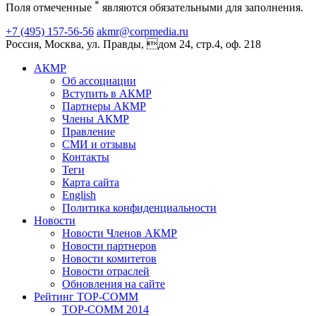
*
Поля отмеченные
являются обязательными для заполнения.
+7 (495) 157-56-56
akmr@corpmedia.ru
Россия, Москва, ул. Правды, дом 24, стр.4, оф. 218
АКМР
Об ассоциации
Вступить в АКМР
Партнеры АКМР
Члены АКМР
Правление
СМИ и отзывы
Контакты
Теги
Карта сайта
English
Политика конфиденциальности
Новости
Новости Членов АКМР
Новости партнеров
Новости комитетов
Новости отраслей
Обновления на сайте
Рейтинг TOP-COMM
TOP-COMM 2014