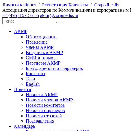
Личный кабинет
/
Регистрация
Контакты
/
Старый сайт
А
ссоциация директоров по
К
оммуникациям и корпоративным
+7 (495) 157-56-56
akmr@corpmedia.ru
АКМР
Об ассоциации
Правление
Члены АКМР
Вступить в АКМР
СМИ и отзывы
Партнеры АКМР
Благодарности от партнеров
Контакты
Теги
English
Новости
Новости АКМР
Новости членов АКМР
Новости комитетов
Новости партнеров
Новости отраслей
Поздравления
Календарь