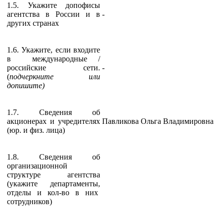
1.5. Укажите допофисы
агентства в России и в
-
других странах
1.6. Укажите, если входите
в международные /
российские сети.
-
(
подчеркните или
допишите)
1.7. Сведения об
акционерах и учредителях
Павликова Ольга Владимировна
(юр. и физ. лица)
1.8. Сведения об
организационной
структуре агентства
(укажите департаменты,
отделы и кол-во в них
сотрудников)