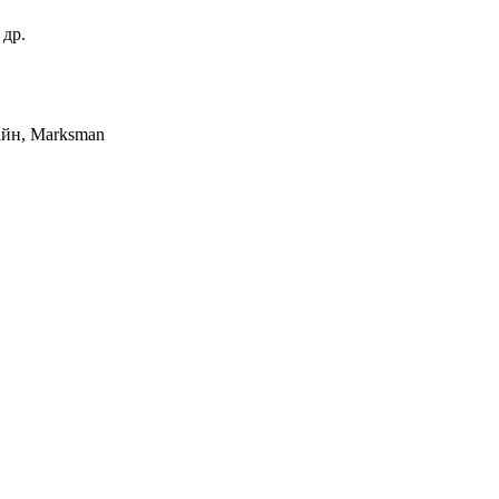
 др.
айн, Marksman