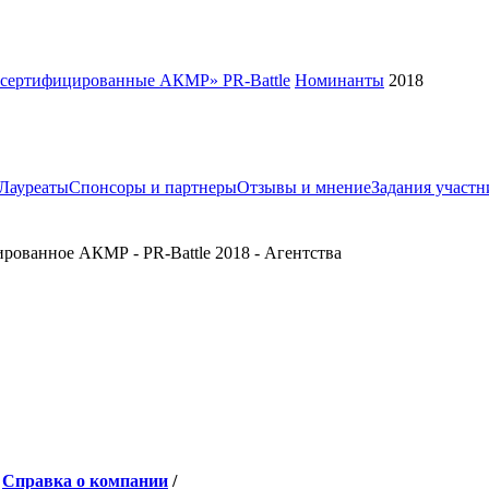
, сертифицированные АКМР» PR-Battle
Номинанты
2018
Лауреаты
Спонсоры и партнеры
Отзывы и мнение
Задания участ
ованное АКМР - PR-Battle 2018 - Агентства
/
Cправка о компании
/