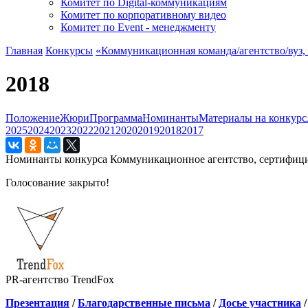
Комитет по Digital-коммуникациям
Комитет по корпоративному видео
Комитет по Event - менеджменту
Главная
Конкурсы
«Коммуникационная команда/агентство/вуз
2018
Положение
Жюри
Программа
Номинанты
Материалы на конкурс
2025
2024
2023
2022
2021
2020
2019
2018
2017
Номинанты конкурса Коммуникационное агентство, сертифицир
Голосование закрыто!
PR-агентство TrendFox
Презентация
/
Благодарственные письма
/
Досье участника