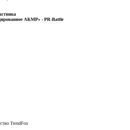
астника
ированное АКМР» - PR-Battle
тство TrendFox