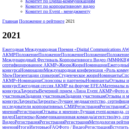
Комитет по Digital-коммуникациям
Комитет по корпоративному видео
Комитет по Event - менеджменту
Главная
Положение о рейтинге
2021
2021
Ежегодная Международная Премия «Digital Communications 
АКМР
Положение
Положение
Положение
Положение
Положени
Международный Фестиваль Корпоративного Видео (ММФКВ)
сертифицированное АКМР»
Жюри
Жюри
Номинации
Ежегодный
конкурса
Номинации
Международная конференция «Роль комму
Show
Презентации спикеров
Студенческое жюри
Номинанты
Спо
АКМР»
Номинации
Спонсоры и партнеры
Номинанты
Отзывы и
конкурс
Ежегодная сессия АКМР на форуме EFEA
Материалы н
конкурса
Лауреаты
Вечерний прием «Лица Event АКМР»
Фото и
участникам
Задания участникам
Задания участникам
Отзывы и м
конкурс
Лауреаты
Лауреаты
«Лучшее медиаагентство, сертифици
исследователи корпоративных СМИ
Регистрация
Регистрация
С
мнения
Регистрация
Отзывы и мнения
«Лучшая event-команда,
видео
Партнеры
«Коммуникационная команда/агентство/вуз, с
Видео
Регистрация
Регистрация
Регистрация
Методология рейти
мнения
Итоги
Интервью
FAQ
Фото / Видео
Регистрация
Вступит