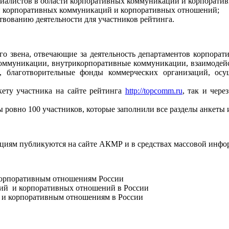
иалистов в области корпоративных коммуникаций и корпорати
ли корпоративных коммуникаций и корпоративных отношений;
вованию деятельности для участников рейтинга.
о звена, отвечающие за деятельность департаментов корпорат
коммуникации, внутрикорпоративные коммуникации, взаимодейс
а, благотворительные фонды коммерческих организаций, ос
кету участника на сайте рейтинга
http://topcomm.ru
, так и чер
 ровно 100 участников, которые заполнили все разделы анкеты
ациям публикуются на сайте АКМР и в средствах массовой инфо
корпоративным отношениям России
ций и корпоративных отношений в России
и корпоративным отношениям в России