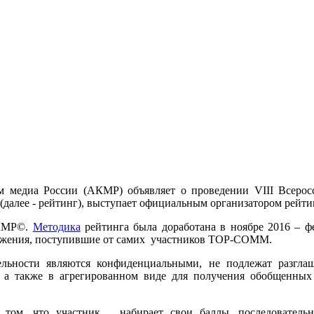
 медиа России (АКМР) объявляет о проведении VIII Всеросс
лее - рейтинг), выступает официальным организатором рейтин
АКМР©.
Методика
рейтинга была доработана в ноябре 2016 – фе
ожения, поступившие от самих участников TOP-COMM.
ельности являются конфиденциальными, не подлежат разгла
, а также в агрегированном виде для получения обобщенны
том, что участник набирает свои баллы, последовательно