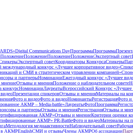
AWARDS»
Digital Communications Day
Программа
Программа
Презент
е
Положение
Положение
Положение
Положение
Экспертный совет
Спикеры
Экспертный совет
Координаторы Конкурса
Спикеры
Пар
 международный конкурс «Лучшее корпоративное видео»
Спик
никаций и СМИ в стратегическом управлении компанией»
Спон
нсоры и партнеры
Номинации
Ежегодный конкурс «Лучшее виде
 мнение
Отзывы и мнения
Положение о наблюдательном совете
Н
а конкурс
Номинации
Лауреаты
Всероссийский Конкурс «Лучшее
 видео
Презентации спикеров
Отзывы и мнения
Материалы на ко
нения
Фото и видео
Фото и видео
Номинанты
Регистрация
Фото и
рованное АКМР – Media-battle»
Лауреаты
Фото
Программа
Регист
понсоры и партнеры
Отзывы и мнения
Регистрация
Отзывы и мне
 сертифицированная АКМР»
Отзывы и мнение
Критерии оценки ко
ертифицированные АКМР» PR-Battle
Фото и видео
Материалы на 
нга
Методология медиаактивности
Наблюдательный совет
Рабочая
ь в АКМР
English
СМИ и отзывы
Члены АКМР
Об ассоциации
Парт