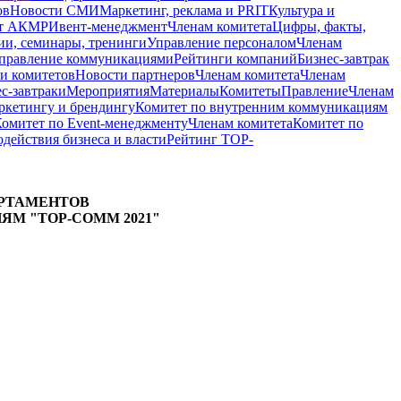
ов
Новости СМИ
Маркетинг, реклама и PR
IT
Культура и
кт АКМР
Ивент-менеджмент
Членам комитета
Цифры, факты,
и, семинары, тренинги
Управление персоналом
Членам
правление коммуникациями
Рейтинги компаний
Бизнес-завтрак
и комитетов
Новости партнеров
Членам комитета
Членам
с-завтраки
Мероприятия
Материалы
Комитеты
Правление
Членам
ркетингу и брендингу
Комитет по внутренним коммуникациям
омитет по Event-менеджменту
Членам комитета
Комитет по
действия бизнеса и власти
Рейтинг TOP-
АРТАМЕНТОВ
М "TOP-COMM 2021"