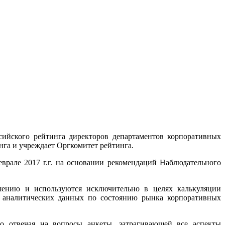
ийского рейтинга директоров департаментов корпоративных
га и учреждает Оргкомитет рейтинга.
врале 2017 г.г. на основании рекомендаций Наблюдательного
шению и используются исключительно в целях калькуляции
х аналитических данных по состоянию рынка корпоративных
 отвечая на вопросы анкеты, затрагивающей все аспекты