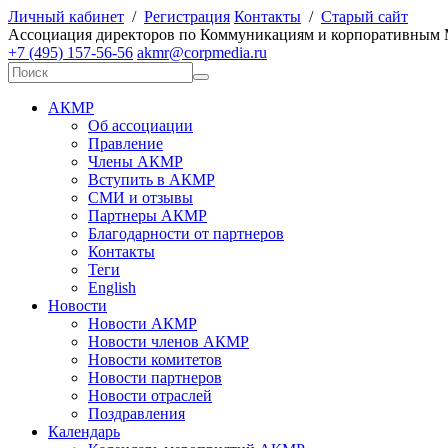
Личный кабинет
/
Регистрация
Контакты
/
Старый сайт
А
ссоциация директоров по
К
оммуникациям и корпоративным
+7 (495) 157-56-56
akmr@corpmedia.ru
АКМР
Об ассоциации
Правление
Члены АКМР
Вступить в АКМР
СМИ и отзывы
Партнеры АКМР
Благодарности от партнеров
Контакты
Теги
English
Новости
Новости АКМР
Новости членов АКМР
Новости комитетов
Новости партнеров
Новости отраслей
Поздравления
Календарь