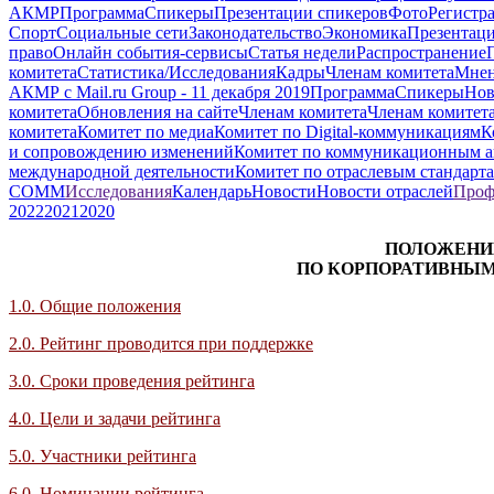
АКМР
Программа
Спикеры
Презентации спикеров
Фото
Регистр
Спорт
Социальные сети
Законодательство
Экономика
Презентац
право
Онлайн события-сервисы
Статья недели
Распространение
комитета
Статистика/Исследования
Кадры
Членам комитета
Мнен
АКМР с Mail.ru Group - 11 декабря 2019
Программа
Спикеры
Но
комитета
Обновления на сайте
Членам комитета
Членам комитет
комитета
Комитет по медиа
Комитет по Digital-коммуникациям
К
и сопровождению изменений
Комитет по коммуникационным а
международной деятельности
Комитет по отраслевым стандарт
COMM
Исследования
Календарь
Новости
Новости отраслей
Проф
2022
2021
2020
ПОЛОЖЕНИЕ
ПО КОРПОРАТИВНЫМ
1.0. Общие положения
2.0. Рейтинг проводится при поддержке
3.0. Сроки проведения рейтинга
4.0. Цели и задачи рейтинга
5.0. Участники рейтинга
6.0. Номинации рейтинга