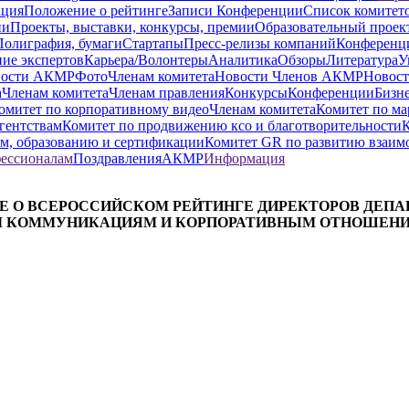
ация
Положение о рейтинге
Записи Конференции
Список комитет
ии
Проекты, выставки, конкурсы, премии
Образовательный прое
Полиграфия, бумаги
Стартапы
Пресс-релизы компаний
Конференци
ие экспертов
Карьера/Волонтеры
Аналитика
Обзоры
Литература
У
вости АКМР
Фото
Членам комитета
Новости Членов АКМР
Новост
а
Членам комитета
Членам правления
Конкурсы
Конференции
Бизне
омитет по корпоративному видео
Членам комитета
Комитет по ма
гентствам
Комитет по продвижению ксо и благотворительности
К
ам, образованию и сертификации
Комитет GR по развитию взаимо
ессионалам
Поздравления
АКМР
Информация
 О ВСЕРОССИЙСКОМ РЕЙТИНГЕ ДИРЕКТОРОВ ДЕП
 КОММУНИКАЦИЯМ И КОРПОРАТИВНЫМ ОТНОШЕНИЯ