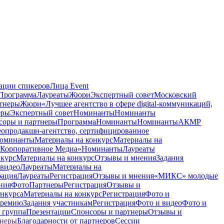
ации спикеров
Лица Event
Программа
Лауреаты
Жюри
Экспертный совет
Московский
тнеры
Жюри
«Лучшее агентство в сфере digital-коммуникаций,
еры
Экспертный совет
Номинанты
Номинанты
соры и партнеры
Программа
Номинанты
Номинанты
АКМР
опродакшн-агентство, сертифицированное
оминанты
Материалы на конкурс
Материалы на
 Корпоративное Медиа»
Номинанты
Лауреаты
нкурс
Материалы на конкурс
Отзывы и мнения
Задания
 видео
Лауреаты
Материалы на
рация
Лауреаты
Регистрация
Отзывы и мнения
«МИКС» молодые
ния
Фото
Партнеры
Регистрация
Отзывы и
нкурса
Материалы на конкурс
Регистрация
Фото и
премию
Задания участникам
Регистрация
Фото и видео
Фото и
 группа
Презентации
Спонсоры и партнеры
Отзывы и
неры
Благодарности от партнеров
Сессии